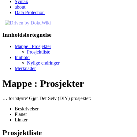
Syntax
about
Data Protection
Innholdsfortegnelse
Mappe : Prosjekter
Prosjektliste
Innhold
Nylige endringer
Merknader
Mappe : Prosjekter
… for 'større' Gjør-Det-Selv (DIY) prosjekter:
Beskrivelser
Planer
Linker
Prosjektliste