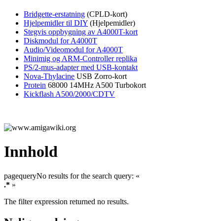
Bridgette-erstatning
(CPLD-kort)
Hjelpemidler til DIY
(Hjelpemidler)
Stegvis oppbygning av A4000T-kort
Diskmodul for A4000T
Audio/Videomodul for A4000T
Minimig og ARM-Controller replika
PS/2-mus-adapter med USB-kontakt
Nova-Thylacine
USB Zorro-kort
Protein
68000 14MHz A500 Turbokort
Kickflash A500/2000/CDTV
Innhold
pagequery
No results for the search query: «
.*
»
The filter expression returned no results.