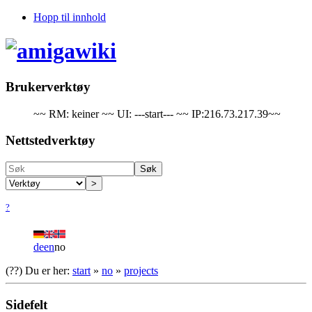
Hopp til innhold
Brukerverktøy
~~ RM: keiner ~~ UI: ---start--- ~~ IP:216.73.217.39~~
Nettstedverktøy
Søk
>
?
de
en
no
(??)
Du er her:
start
»
no
»
projects
Sidefelt