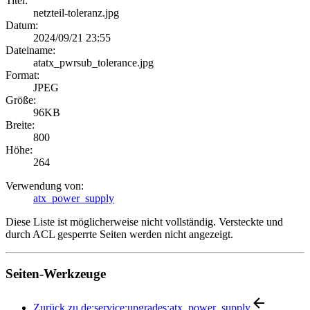
Titel:
netzteil-toleranz.jpg
Datum:
2024/09/21 23:55
Dateiname:
atatx_pwrsub_tolerance.jpg
Format:
JPEG
Größe:
96KB
Breite:
800
Höhe:
264
Verwendung von:
atx_power_supply
Diese Liste ist möglicherweise nicht vollständig. Versteckte und
durch ACL gesperrte Seiten werden nicht angezeigt.
Seiten-Werkzeuge
Zurück zu de:service:upgrades:atx_power_supply