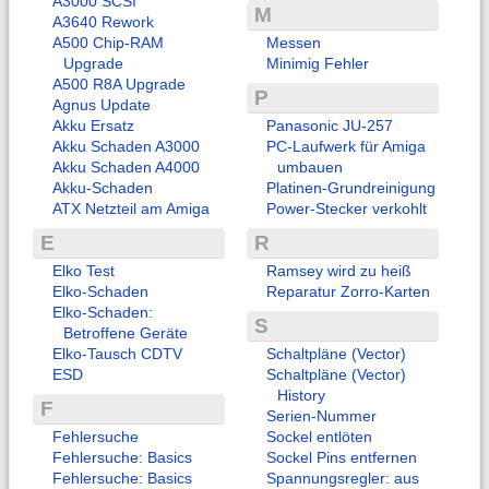
A3000 SCSI
M
A3640 Rework
A500 Chip-RAM
Messen
Upgrade
Minimig Fehler
A500 R8A Upgrade
P
Agnus Update
Akku Ersatz
Panasonic JU-257
Akku Schaden A3000
PC-Laufwerk für Amiga
Akku Schaden A4000
umbauen
Akku-Schaden
Platinen-Grundreinigung
ATX Netzteil am Amiga
Power-Stecker verkohlt
E
R
Elko Test
Ramsey wird zu heiß
Elko-Schaden
Reparatur Zorro-Karten
Elko-Schaden:
S
Betroffene Geräte
Elko-Tausch CDTV
Schaltpläne (Vector)
ESD
Schaltpläne (Vector)
History
F
Serien-Nummer
Fehlersuche
Sockel entlöten
Fehlersuche: Basics
Sockel Pins entfernen
Fehlersuche: Basics
Spannungsregler: aus