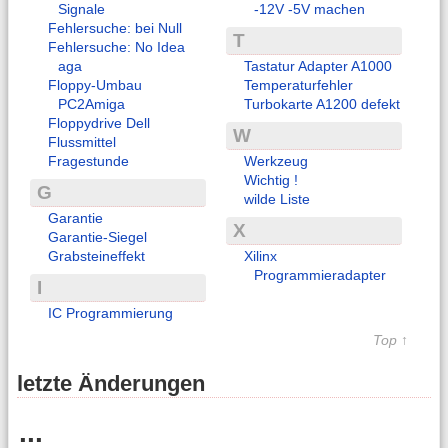
Signale
-12V -5V machen
Fehlersuche: bei Null
T
Fehlersuche: No Idea
aga
Tastatur Adapter A1000
Floppy-Umbau
Temperaturfehler
PC2Amiga
Turbokarte A1200 defekt
Floppydrive Dell
W
Flussmittel
Fragestunde
Werkzeug
Wichtig !
G
wilde Liste
Garantie
X
Garantie-Siegel
Grabsteineffekt
Xilinx
Programmieradapter
I
IC Programmierung
Top ↑
letzte Änderungen
...