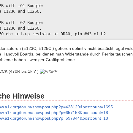
2B with -01 Budgie:

e E123C and E125C.

2B with -02 Budgie:

e E123C and E125C.

70 ohm ull-up resistor at DRA0, pin #43 of U2.
ensatoren (E123C, E125C,) gehören definitiv nicht bestückt, egal welch
e Handvoll Boards, bei denen man Widerstände durch Ferrite tauschen 
obleme haben - weniger Grafikprobleme.
 CCK (470R bis 1k ? )
iche Hinweise
www.a1k.org/forum/showpost.php?p=423129&postcount=1695
www.a1k.org/forum/showpost.php?p=657158&postcount=18
www.a1k.org/forum/showpost.php?p=697944&postcount=18