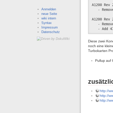
A1200 Rev 
Anmelden
   - Remov
neue Seite
wiki intern
A1200 Rev 
Syntax
   - Remov
Impressum
   - Add 4
Datenschutz
Diese zwei Kond
noch eine klein
Turbokarten Pr
Pullup auf
zusätzl
http://
http://
http://