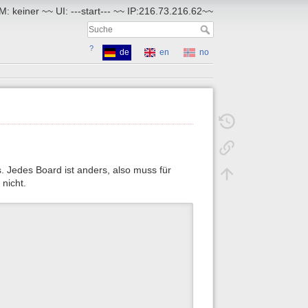
: keiner ~~ UI: ---start--- ~~ IP:216.73.216.62~~
?
de
en
no
. Jedes Board ist anders, also muss für
nicht.