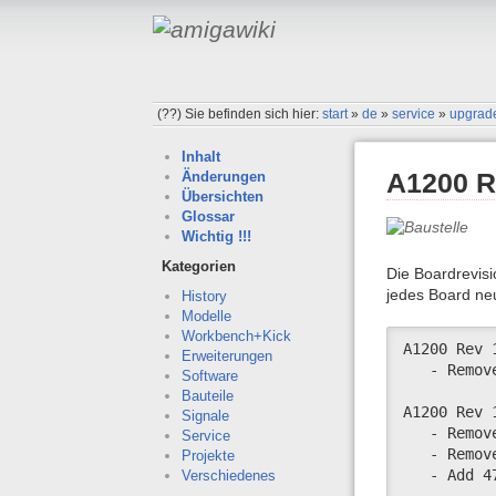
(??)
Sie befinden sich hier:
start
»
de
»
service
»
upgrad
Inhalt
A1200 
Änderungen
Übersichten
Glossar
Wichtig !!!
Kategorien
Die Boardrevisi
jedes Board ne
History
Modelle
Workbench+Kick
A1200 Rev 
Erweiterungen
   - Remov
Software
Bauteile
A1200 Rev 
Signale
   - Remov
Service
   - Remov
Projekte
   - Add 4
Verschiedenes