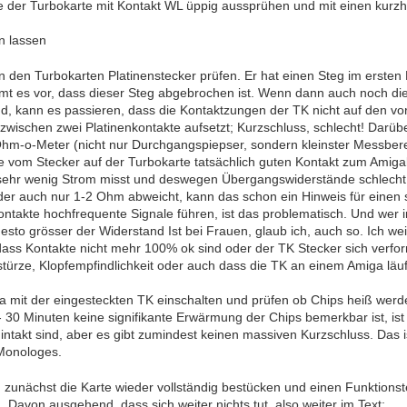
e der Turbokarte mit Kontakt WL üppig aussprühen und mit einen kurz
en lassen
den Turbokarten Platinenstecker prüfen. Er hat einen Steg im ersten Dr
 es vor, dass dieser Steg abgebrochen ist. Wenn dann auch noch die 
nd, kann es passieren, dass die Kontaktzungen der TK nicht auf den v
e zwischen zwei Platinenkontakte aufsetzt; Kurzschluss, schlecht! Dar
Ohm-o-Meter (nicht nur Durchgangspiepser, sondern kleinster Messbe
te vom Stecker auf der Turbokarte tatsächlich guten Kontakt zum Amigab
sehr wenig Strom misst und deswegen Übergangswiderstände schlecht
 der auch nur 1-2 Ohm abweicht, kann das schon ein Hinweis für einen 
ntakte hochfrequente Signale führen, ist das problematisch. Und wer 
esto grösser der Widerstand Ist bei Frauen, glaub ich, auch so. Ich we
ass Kontakte nicht mehr 100% ok sind oder der TK Stecker sich verform
bstürze, Klopfempfindlichkeit oder auch dass die TK an einem Amiga lä
 mit der eingesteckten TK einschalten und prüfen ob Chips heiß werden
30 Minuten keine signifikante Erwärmung der Chips bemerkbar ist, ist 
 intakt sind, aber es gibt zumindest keinen massiven Kurzschluss. Das i
Monologes.
 zunächst die Karte wieder vollständig bestücken und einen Funktionste
 Davon ausgehend, dass sich weiter nichts tut, also weiter im Text: