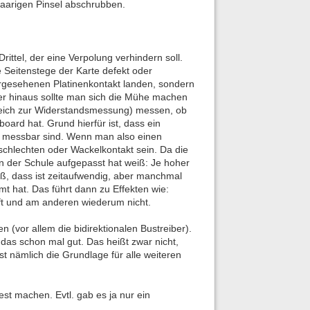
haarigen Pinsel abschrubben.
ittel, der eine Verpolung verhindern soll.
Seitenstege der Karte defekt oder
orgesehenen Platinenkontakt landen, sondern
über hinaus sollte man sich die Mühe machen
reich zur Widerstandsmessung) messen, ob
oard hat. Grund hierfür ist, dass ein
 messbar sind. Wenn man also einen
schlechten oder Wackelkontakt sein. Da die
in der Schule aufgepasst hat weiß: Je hoher
iß, dass ist zeitaufwendig, aber manchmal
t hat. Das führt dann zu Effekten wie:
uft und am anderen wiederum nicht.
 (vor allem die bidirektionalen Bustreiber).
das schon mal gut. Das heißt zwar nicht,
st nämlich die Grundlage für alle weiteren
st machen. Evtl. gab es ja nur ein