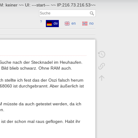
: keiner ~~ UI: ---start--- ~~ IP:216.73.216.53~~
?
de
en
no
die Suche nach der Stecknadel im Heuhaufen.
 Bild blieb schwarz. Ohne RAM auch.
h stellte ich fest das der Oszi falsch herum
68060 ist durchgebrannt. Aber äußerlich ist
 müsste da auch getestet werden, da ich
en.
 ist der schon mal raus geflogen. Habt ihr