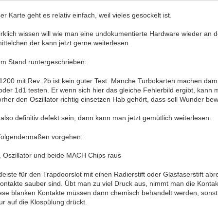
er Karte geht es relativ einfach, weil vieles gesockelt ist.
wirklich wissen will wie man eine undokumentierte Hardware wieder an
ttelchen der kann jetzt gerne weiterlesen.
em Stand runtergeschrieben:
1200 mit Rev. 2b ist kein guter Test. Manche Turbokarten machen damit
oder 1d1 testen. Er wenn sich hier das gleiche Fehlerbild ergibt, kan
 vorher den Oszillator richtig einsetzen Hab gehört, dass soll Wunder bew
 also definitiv defekt sein, dann kann man jetzt gemütlich weiterlesen.
 folgendermaßen vorgehen:
Oszillator und beide MACH Chips raus
eiste für den Trapdoorslot mit einen Radierstift oder Glasfaserstift abre
Kontakte sauber sind. Übt man zu viel Druck aus, nimmt man die Kontakt
ese blanken Kontakte müssen dann chemisch behandelt werden, sonst 
r auf die Klospülung drückt.