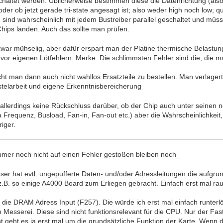
chaltet werden. Üblicherweise bestimmen diese die Datenrichtung (als
oder ob jetzt gerade tri-state angesagt ist; also weder high noch low;
 sind wahrscheinlich mit jedem Bustreiber parallel geschaltet und müs
ips landen. Auch das sollte man prüfen.
war mühselig, aber dafür erspart man der Platine thermische Belastun
vor eigenen Lötfehlern. Merke: Die schlimmsten Fehler sind die, die ma
t man dann auch nicht wahllos Ersatzteile zu bestellen. Man verlagert q
stelarbeit und eigene Erkenntnisbereicherung
 allerdings keine Rückschluss darüber, ob der Chip auch unter seinen
 Frequenz, Busload, Fan-in, Fan-out etc.) aber die Wahrscheinlichkeit, 
riger.
mmer noch nicht auf einen Fehler gestoßen bleiben noch_
ser hat evtl. ungepufferte Daten- und/oder Adressleitungen die aufgrun
.B. so einige A4000 Board zum Erliegen gebracht. Einfach erst mal r
ür die DRAM Adress Input (F257). Die würde ich erst mal einfach runte
h Messerei. Diese sind nicht funktionsrelevant für die CPU. Nur der Fa
geht es ja erst mal um die grundsätzliche Funktion der Karte. Wenn 