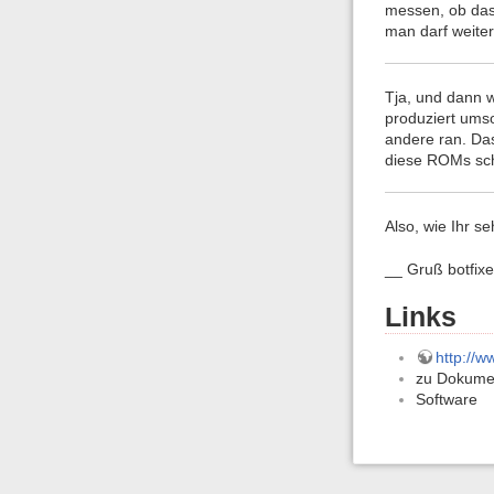
messen, ob das 
man darf weiter
Tja, und dann 
produziert ums
andere ran. Das
diese ROMs sch
Also, wie Ihr 
__ Gruß botfixe
Links
http://
zu Dokume
Software