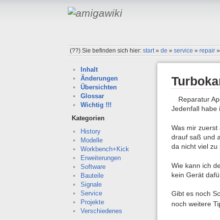
(??)
Sie befinden sich hier:
start
»
de
»
service
»
repair
Inhalt
Turboka
Änderungen
Übersichten
Glossar
Reparatur Apo
Wichtig !!!
Jedenfall habe
Kategorien
Was mir zuerst 
History
drauf saß und a
Modelle
da nicht viel zu
Workbench+Kick
Erweiterungen
Wie kann ich d
Software
kein Gerät dafü
Bauteile
Signale
Gibt es noch So
Service
Projekte
noch weitere Ti
Verschiedenes