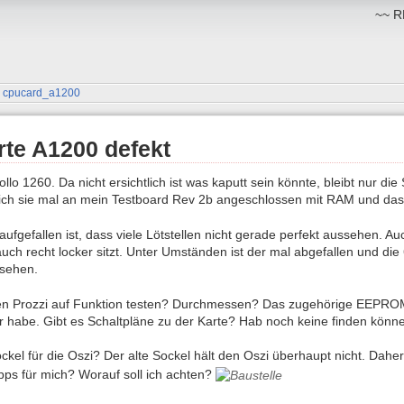
~~ RM
»
cpucard_a1200
rte A1200 defekt
llo 1260. Da nicht ersichtlich ist was kaputt sein könnte, bleibt nur 
 ich sie mal an mein Testboard Rev 2b angeschlossen mit RAM und das
aufgefallen ist, dass viele Lötstellen nicht gerade perfekt aussehen. Auc
uch recht locker sitzt. Unter Umständen ist der mal abgefallen und die 
 sehen.
en Prozzi auf Funktion testen? Durchmessen? Das zugehörige EEPROM
r habe. Gibt es Schaltpläne zu der Karte? Hab noch keine finden könn
ckel für die Oszi? Der alte Sockel hält den Oszi überhaupt nicht. Daher
pps für mich? Worauf soll ich achten?