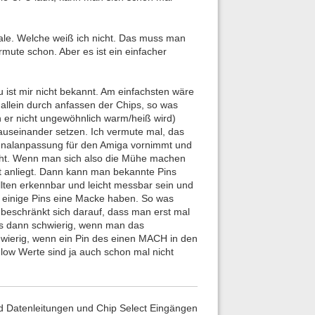
gnale. Welche weiß ich nicht. Das muss man
mute schon. Aber es ist ein einfacher
ist mir nicht bekannt. Am einfachsten wäre
 allein durch anfassen der Chips, so was
rn er nicht ungewöhnlich warm/heiß wird)
r auseinander setzen. Ich vermute mal, das
ignalanpassung für den Amiga vornimmt und
acht. Wenn man sich also die Mühe machen
rt anliegt. Dann kann man bekannte Pins
llten erkennbar und leicht messbar sein und
ur einige Pins eine Macke haben. So was
schränkt sich darauf, dass man erst mal
rd s dann schwierig, wenn man das
chwierig, wenn ein Pin des einen MACH in den
low Werte sind ja auch schon mal nicht
nd Datenleitungen und Chip Select Eingängen