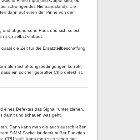
o welche Pinne Input und Output sind, ob
 quasi schwingendes Niemandsland). Die
sten dann auf einen der Pinne von den
g und abgeris-sene Pads und sich selbst
n sich selbst einbaut.
uasi die Zeit für die Ersatzteilbeschaffung
 normalen Schal-tungsbedingungen korrekt
dass ein solcher geprüfter Chip defekt ist,
d eines Defektes das Signal runter ziehen.
aus damit und schauen was geht.
rlöten. Dann kann man die auch ausschließen
stram SIMM Sockel ist damit außer Funktion.
die CPU läuft, kann man sich schon mal