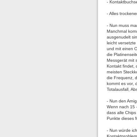
- Kontaktbuchs
- Alles trocken
- Nun muss man 
Manchmal kommt
ausgenudelt si
leicht versetzt
und mit einen 
die Platinensei
Messgerät mit 
Kontakt findet,
meisten Steckko
die Frequenz, d
kommt es vor, d
Totalausfall, A
- Nun den Amiga
Wenn nach 15 - 
dass alle Chips
Punkte dieses 
- Nun würde ich
Kontaktproblem.