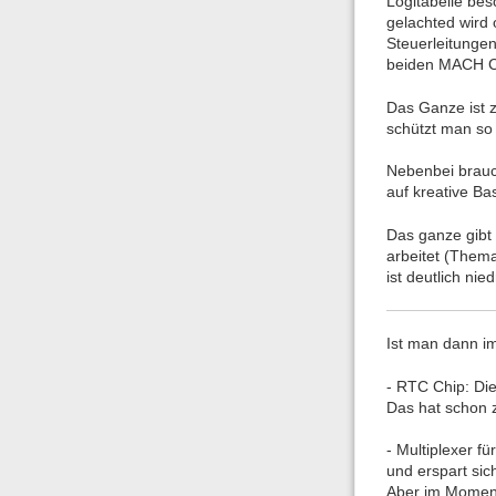
Logitabelle bes
gelachted wird 
Steuerleitungen
beiden MACH Ch
Das Ganze ist z
schützt man so 
Nebenbei brauch
auf kreative Ba
Das ganze gibt
arbeitet (Thema
ist deutlich nied
Ist man dann i
- RTC Chip: Die
Das hat schon z
- Multiplexer f
und erspart sic
Aber im Moment 