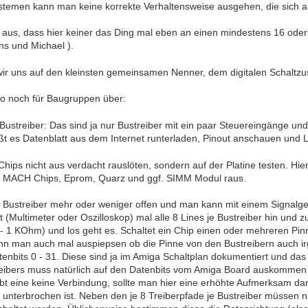
ystemen kann man keine korrekte Verhaltensweise ausgehen, die sich 
 aus, dass hier keiner das Ding mal eben an einen mindestens 16 ode
ns und Michael ).
ir uns auf den kleinsten gemeinsamen Nenner, dem digitalen Schaltzu
so noch für Baugruppen über:
e Bustreiber: Das sind ja nur Bustreiber mit ein paar Steuereingänge und 
ißt es Datenblatt aus dem Internet runterladen, Pinout anschauen und L
Chips nicht aus verdacht rauslöten, sondern auf der Platine testen. Hi
 MACH Chips, Eprom, Quarz und ggf. SIMM Modul raus.
e Bustreiber mehr oder weniger offen und man kann mit einem Signalg
(Multimeter oder Oszilloskop) mal alle 8 Lines je Bustreiber hin und z
- 1 KOhm) und los geht es. Schaltet ein Chip einen oder mehreren Pinne
nn man auch mal auspiepsen ob die Pinne von den Bustreibern auch ir
tenbits 0 - 31. Diese sind ja im Amiga Schaltplan dokumentiert und das
reibers muss natürlich auf den Datenbits vom Amiga Board auskommen 
t eine keine Verbindung, sollte man hier eine erhöhte Aufmerksam dar
 unterbrochen ist. Neben den je 8 Treiberpfade je Bustreiber müssen n