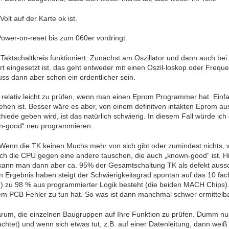
Volt auf der Karte ok ist.
Power-on-reset bis zum 060er vordringt
 Taktschaltkreis funktioniert. Zunächst am Oszillator und dann auch be
dort eingesetzt ist. das geht entweder mit einen Oszil-loskop oder Frequ
muss dann aber schon ein ordentlicher sein.
 relativ leicht zu prüfen, wenn man einen Eprom Programmer hat. Einfa
sehen ist. Besser wäre es aber, von einem definitven intakten Eprom a
hiede geben wird, ist das natürlich schwierig. In diesem Fall würde i
wn-good“ neu programmieren.
 Wenn die TK keinen Muchs mehr von sich gibt oder zumindest nichts, w
ch die CPU gegen eine andere tauschen, die auch „known-good“ ist. Hi
 kann man dann aber ca. 95% der Gesamtschaltung TK als defekt aussch
n Ergebnis haben steigt der Schwierigkeitsgrad spontan auf das 10 fa
zu 98 % aus programmierter Logik besteht (die beiden MACH Chips). 
em PCB Fehler zu tun hat. So was ist dann manchmal schwer ermittelb
arum, die einzelnen Baugruppen auf Ihre Funktion zu prüfen. Dumm nur
achtet) und wenn sich etwas tut, z.B. auf einer Datenleitung, dann weiß 