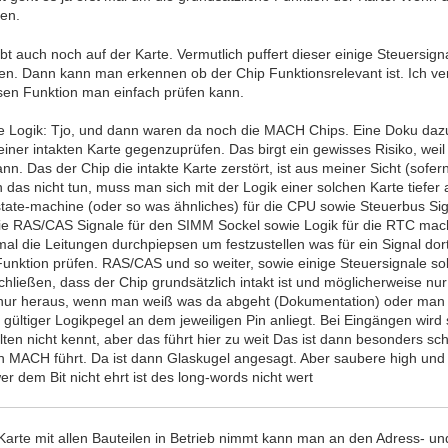
zen.
bt auch noch auf der Karte. Vermutlich puffert dieser einige Steuersi
n. Dann kann man erkennen ob der Chip Funktionsrelevant ist. Ich ver
sen Funktion man einfach prüfen kann.
e Logik: Tjo, und dann waren da noch die MACH Chips. Eine Doku dazu 
einer intakten Karte gegenzuprüfen. Das birgt ein gewisses Risiko, weil
nn. Das der Chip die intakte Karte zerstört, ist aus meiner Sicht (sofe
n das nicht tun, muss man sich mit der Logik einer solchen Karte tiefe
state-machine (oder so was ähnliches) für die CPU sowie Steuerbus S
 die RAS/CAS Signale für den SIMM Sockel sowie Logik für die RTC m
mal die Leitungen durchpiepsen um festzustellen was für ein Signal do
unktion prüfen. RAS/CAS und so weiter, sowie einige Steuersignale so
chließen, dass der Chip grundsätzlich intakt ist und möglicherweise n
r heraus, wenn man weiß was da abgeht (Dokumentation) oder man be
ein gültiger Logikpegel an dem jeweiligen Pin anliegt. Bei Eingängen wi
en nicht kennt, aber das führt hier zu weit Das ist dann besonders s
n MACH führt. Da ist dann Glaskugel angesagt. Aber saubere high und 
er dem Bit nicht ehrt ist des long-words nicht wert
arte mit allen Bauteilen in Betrieb nimmt kann man an den Adress- u