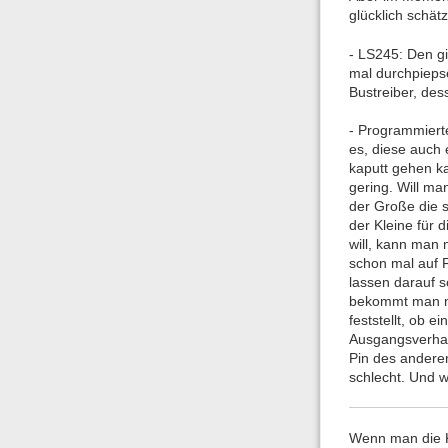
glücklich schät
- LS245: Den gi
mal durchpiepse
Bustreiber, des
- Programmiert
es, diese auch 
kaputt gehen ka
gering. Will ma
der Große die 
der Kleine für
will, kann man 
schon mal auf F
lassen darauf s
bekommt man nu
feststellt, ob 
Ausgangsverhalt
Pin des andere
schlecht. Und w
Wenn man die K