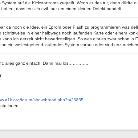
System auf die Kickstartroms zugreift. Wenn er das tut, dann dürfte ein
 hoffen, dass es sich evtl. nur um einen kleinen Defekt handelt.
war da noch die Idee, ein Eprom oder Flash zu programmieren was defi
o schrittweise in einer halbwegs noch laufenden Karte oder einem kon
 kann ich derzeit nicht bewerkstelligen. So was gibt es zwar schon i
on ein weitestgehend laufendes System voraus oder sind unzureichen
seht, alles ganz einfach. Dann mal los…………..
r
www.a1k.org/forum/showthread.php?t=26835
ntationen