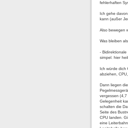
fehlerhaften S
Ich gehe davon
kann (außer Je
Also bewegen w
Was bleiben al
- Bidirektional
simpel. hier he
Ich würde dich 
abziehen, CPU,
Dann liegen di
Pegelmessgerät 
vergessen (4,7 
Gelegenheit ka
schalten die Da
Seite des Bust
CPU landen. Gib
eine Leiterbahn