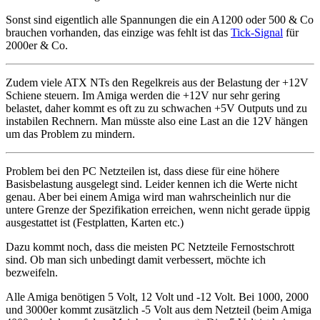
Sonst sind eigentlich alle Spannungen die ein A1200 oder 500 & Co
brauchen vorhanden, das einzige was fehlt ist das
Tick-Signal
für
2000er & Co.
Zudem viele ATX NTs den Regelkreis aus der Belastung der +12V
Schiene steuern. Im Amiga werden die +12V nur sehr gering
belastet, daher kommt es oft zu zu schwachen +5V Outputs und zu
instabilen Rechnern. Man müsste also eine Last an die 12V hängen
um das Problem zu mindern.
Problem bei den PC Netzteilen ist, dass diese für eine höhere
Basisbelastung ausgelegt sind. Leider kennen ich die Werte nicht
genau. Aber bei einem Amiga wird man wahrscheinlich nur die
untere Grenze der Spezifikation erreichen, wenn nicht gerade üppig
ausgestattet ist (Festplatten, Karten etc.)
Dazu kommt noch, dass die meisten PC Netzteile Fernostschrott
sind. Ob man sich unbedingt damit verbessert, möchte ich
bezweifeln.
Alle Amiga benötigen 5 Volt, 12 Volt und -12 Volt. Bei 1000, 2000
und 3000er kommt zusätzlich -5 Volt aus dem Netzteil (beim Amiga