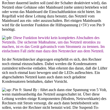
Rechner dauernd laufen soll (und der Schalter deaktiviert wird), das
Netzteil ohne Gehäuse oder Mainboard (siehe unten) betrieben wird
oder wenn das Mainboard die Einschaltfunktion nicht bietet. Im
Regelfall wird diese Leitung dazu benutzt, das Netzteil vom
Mainboard aus ein- oder auszuschalten. Bei einigen Mainboards
wird für die korrekte Funktion die Hilfsspannung (+5V) von Pin 9
benötigt.
Diese Funktion bewirkt kein komplettes Abschalten des
Netzteils. Die sicherste Maßnahme, um das Netzteil stromlos zu
machen, ist es das Gerät galvanisch vom Stromnetz zu trennen. Im
einfachsten Fall zieht man dazu den Netzstecker aus dem Netzteil.
Ist der Netzteilstecker abgezogen empfiehlt es sich, den Rechner
noch einmal einzuschalten. Dabei werden die Kondensatoren
zumindest teilweise entladen. Man erkennt das daran, daß die Lüfter
sich noch einmal kurz bewegen und die LEDs aufleuchten. Ein
abgeschaltetes Netzteil kann auch dann noch geladene
Kondensatoren beinhalten, daher Vorsicht.
Pin 9: Stand By :
führt auch dann eine Spannung von 5 Volt,
wenn mainboardseitig das Netzteil ausgeschaltet ist. Über diese
Leitung werden einige Komponenten (Modem, Netzwerkkarte) des
Rechners mit Strom versorgt, die auch dann betriebsbereit sein
sollen, wenn der Rechner nicht benutzt wird. Die Suspend-To-