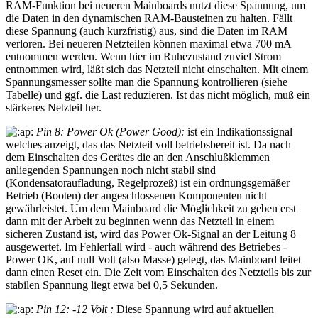
RAM-Funktion bei neueren Mainboards nutzt diese Spannung, um
die Daten in den dynamischen RAM-Bausteinen zu halten. Fällt
diese Spannung (auch kurzfristig) aus, sind die Daten im RAM
verloren. Bei neueren Netzteilen können maximal etwa 700 mA
entnommen werden. Wenn hier im Ruhezustand zuviel Strom
entnommen wird, läßt sich das Netzteil nicht einschalten. Mit einem
Spannungsmesser sollte man die Spannung kontrollieren (siehe
Tabelle) und ggf. die Last reduzieren. Ist das nicht möglich, muß ein
stärkeres Netzteil her.
Pin 8: Power Ok (Power Good):
ist ein Indikationssignal
welches anzeigt, das das Netzteil voll betriebsbereit ist. Da nach
dem Einschalten des Gerätes die an den Anschlußklemmen
anliegenden Spannungen noch nicht stabil sind
(Kondensatoraufladung, Regelprozeß) ist ein ordnungsgemäßer
Betrieb (Booten) der angeschlossenen Komponenten nicht
gewährleistet. Um dem Mainboard die Möglichkeit zu geben erst
dann mit der Arbeit zu beginnen wenn das Netzteil in einem
sicheren Zustand ist, wird das Power Ok-Signal an der Leitung 8
ausgewertet. Im Fehlerfall wird - auch während des Betriebes -
Power OK, auf null Volt (also Masse) gelegt, das Mainboard leitet
dann einen Reset ein. Die Zeit vom Einschalten des Netzteils bis zur
stabilen Spannung liegt etwa bei 0,5 Sekunden.
Pin 12: -12 Volt :
Diese Spannung wird auf aktuellen