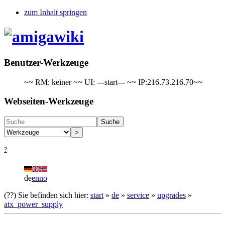
zum Inhalt springen
Benutzer-Werkzeuge
~~ RM: keiner ~~ UI: ---start--- ~~ IP:216.73.216.70~~
Webseiten-Werkzeuge
Suche
>
?
de
en
no
(??)
Sie befinden sich hier:
start
»
de
»
service
»
upgrades
»
atx_power_supply