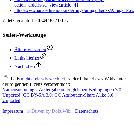
action=articles;sa=view;article=41
http://www.ianstedman.co.uk/Amiga/amiga_hacks/Amiga_Powe
Zuletzt geändert: 2024/09/22 00:27
Seiten-Werkzeuge
Ältere Versionen
Links hierher
Nach oben
Falls
nicht anders bezeichnet
, ist der Inhalt dieses Wikis unter
der folgenden Lizenz veröffentlicht:
Namensnennung - Weitergabe unter gleichen Bedingungen 3.0
Unported (CC BY-SA 3.0) CC Attribution-Share Alike 3.0
Unported
Impressum
Datenschutz