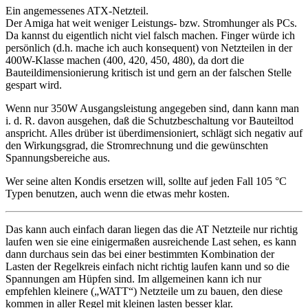
Ein angemessenes ATX-Netzteil.
Der Amiga hat weit weniger Leistungs- bzw. Stromhunger als PCs.
Da kannst du eigentlich nicht viel falsch machen. Finger würde ich
persönlich (d.h. mache ich auch konsequent) von Netzteilen in der
400W-Klasse machen (400, 420, 450, 480), da dort die
Bauteildimensionierung kritisch ist und gern an der falschen Stelle
gespart wird.
Wenn nur 350W Ausgangsleistung angegeben sind, dann kann man
i. d. R. davon ausgehen, daß die Schutzbeschaltung vor Bauteiltod
anspricht. Alles drüber ist überdimensioniert, schlägt sich negativ auf
den Wirkungsgrad, die Stromrechnung und die gewünschten
Spannungsbereiche aus.
Wer seine alten Kondis ersetzen will, sollte auf jeden Fall 105 °C
Typen benutzen, auch wenn die etwas mehr kosten.
Das kann auch einfach daran liegen das die AT Netzteile nur richtig
laufen wen sie eine einigermaßen ausreichende Last sehen, es kann
dann durchaus sein das bei einer bestimmten Kombination der
Lasten der Regelkreis einfach nicht richtig laufen kann und so die
Spannungen am Hüpfen sind. Im allgemeinen kann ich nur
empfehlen kleinere („WATT“) Netzteile um zu bauen, den diese
kommen in aller Regel mit kleinen lasten besser klar.