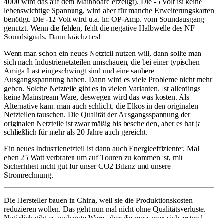
4000 wird das auf dem Mainboard erzeugt). Die -5 Volt ist keine
lebenswichtige Spannung, wird aber für manche Erweiterungskarten
benötigt. Die -12 Volt wird u.a. im OP-Amp. vom Soundausgang
genutzt. Wenn die fehlen, fehlt die negative Halbwelle des NF
Soundsignals. Dann krächzt es!
Wenn man schon ein neues Netzteil nutzen will, dann sollte man
sich nach Industrienetzteilen umschauen, die bei einer typischen
Amiga Last eingeschwingt sind und eine saubere
Ausgangsspannung haben. Dann wird es viele Probleme nicht mehr
geben. Solche Netzteile gibt es in vielen Varianten. Ist allerdings
keine Mainstream Ware, deswegen wird das was kosten. Als
Alternative kann man auch schlicht, die Elkos in den originalen
Netzteilen tauschen. Die Qualität der Ausgangsspannung der
originalen Netzteile ist zwar mäßig bis bescheiden, aber es hat ja
schließlich für mehr als 20 Jahre auch gereicht.
Ein neues Industrienetzteil ist dann auch Energieeffizienter. Mal
eben 25 Watt verbraten um auf Touren zu kommen ist, mit
Sicherhheit nicht gut für unser CO2 Bilanz und unsere
Stromrechnung.
Die Hersteller bauen in China, weil sie die Produktionskosten
reduzieren wollen. Das geht nun mal nicht ohne Qualitätsverluste.
Natürlich gibt es auch gute Ware, aber die muss man sich erstmal