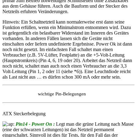
primär zum Betrieb notwendigen Schnittstellen ohne Zusatzkabel
aus dem Gehäuse führen. Auch die Bauform und der Stecker des
Netzteils erfuhren Veränderungen.
Hinweis: Ein Schaltnetzteil kann normalerweise erst dann seine
Funktion erfüllen, wenn ein Minimalstrom entnommen wird. Dazu
ist gelegentlich ein belastbarer Widerstand im Inneren des Gerätes
vorhanden. In anderen Fällen lassen sich die Geräte nicht
einschalten oder liefern undefinierte Ergebnisse. Power Ok ist dann
noch nicht gesetzt. Im einfachsten Fall schaltet man einen
Verbraucher (z.B. 5V-Lüfter, Festplatte) an die +5-Volt-Leitung
(Hauptstromkreis) (Pin 4, 6, 19 oder 20). Arbeitet das Netzteil dann
noch nicht, schaltet man auch noch einen Verbraucher an die 3,3
Volt-Leitung (Pin 1, 2 oder 11 (siehe *6)). Eine Leuchtdiode reicht
als Last nicht aus … es dürfen schon 300 mA oder mehr sein.
wichtige Pin-Belegungen
ATX Steckerbelegung
Pin14 - Power On :
Legt man die grüne Leitung nach Masse
(eine der schwarzen Leitungen) ist das Netzteil permanent
eingeschaltet. Sinnvoll ist dies für Tests, für den Fall das der