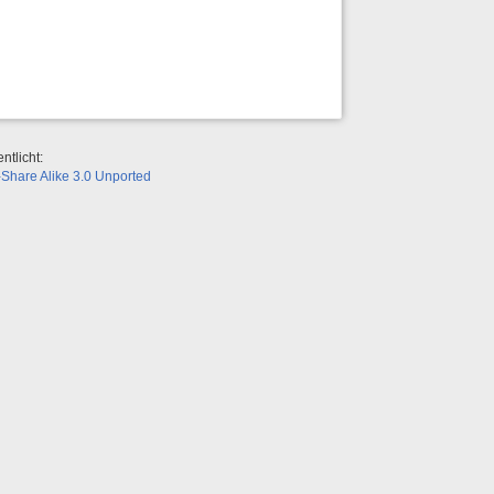
.
ntlicht:
Share Alike 3.0 Unported