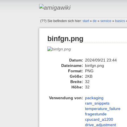
(??)
Sie befinden sich hier:
start
»
de
»
service
»
basics
binfgn.png
Datum:
2024/09/21 23:44
Dateiname:
binfgn.png
Format:
PNG
Größe:
2KB
Breite:
32
Höhe:
32
Verwendung von:
packaging
ram_snippets
temperature_failure
fragestunde
cpucard_a1200
drive_adjustment