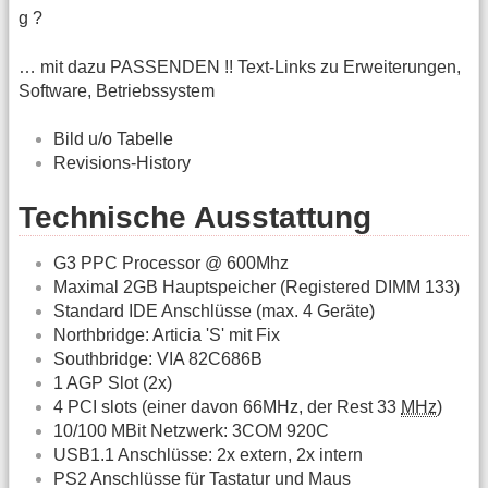
g ?
… mit dazu PASSENDEN !! Text-Links zu Erweiterungen,
Software, Betriebssystem
Bild u/o Tabelle
Revisions-History
Technische Ausstattung
G3 PPC Processor @ 600Mhz
Maximal 2GB Hauptspeicher (Registered DIMM 133)
Standard IDE Anschlüsse (max. 4 Geräte)
Northbridge: Articia 'S' mit Fix
Southbridge: VIA 82C686B
1 AGP Slot (2x)
4 PCI slots (einer davon 66MHz, der Rest 33
MHz
)
10/100 MBit Netzwerk: 3COM 920C
USB1.1 Anschlüsse: 2x extern, 2x intern
PS2 Anschlüsse für Tastatur und Maus