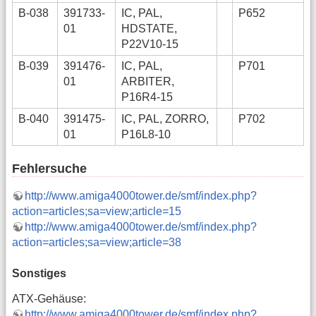
B-038
391733-
IC, PAL,
P652
01
HDSTATE,
P22V10-15
B-039
391476-
IC, PAL,
P701
01
ARBITER,
P16R4-15
B-040
391475-
IC, PAL, ZORRO,
P702
01
P16L8-10
Fehlersuche
http://www.amiga4000tower.de/smf/index.php?
action=articles;sa=view;article=15
http://www.amiga4000tower.de/smf/index.php?
action=articles;sa=view;article=38
Sonstiges
ATX-Gehäuse:
http://www.amiga4000tower.de/smf/index.php?