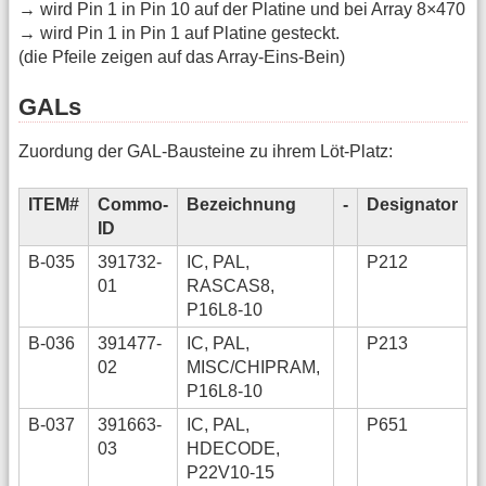
→ wird Pin 1 in Pin 10 auf der Platine und bei Array 8×470
→ wird Pin 1 in Pin 1 auf Platine gesteckt.
(die Pfeile zeigen auf das Array-Eins-Bein)
GALs
Zuordung der GAL-Bausteine zu ihrem Löt-Platz:
ITEM#
Commo-
Bezeichnung
-
Designator
ID
B-035
391732-
IC, PAL,
P212
01
RASCAS8,
P16L8-10
B-036
391477-
IC, PAL,
P213
02
MISC/CHIPRAM,
P16L8-10
B-037
391663-
IC, PAL,
P651
03
HDECODE,
P22V10-15