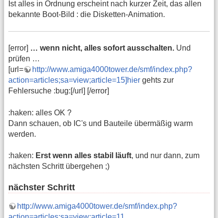
Ist alles in Ordnung erscheint nach kurzer Zeit, das allen
bekannte Boot-Bild : die Disketten-Animation.
[error]
… wenn nicht, alles sofort ausschalten.
Und
prüfen …
[url=
http://www.amiga4000tower.de/smf/index.php?
action=articles;sa=view;article=15]hier
gehts zur
Fehlersuche :bug:[/url] [/error]
:haken: alles OK ?
Dann schauen, ob IC's und Bauteile übermäßig warm
werden.
:haken:
Erst wenn alles stabil läuft
, und nur dann, zum
nächsten Schritt übergehen ;)
nächster Schritt
http://www.amiga4000tower.de/smf/index.php?
action=articles;sa=view;article=11