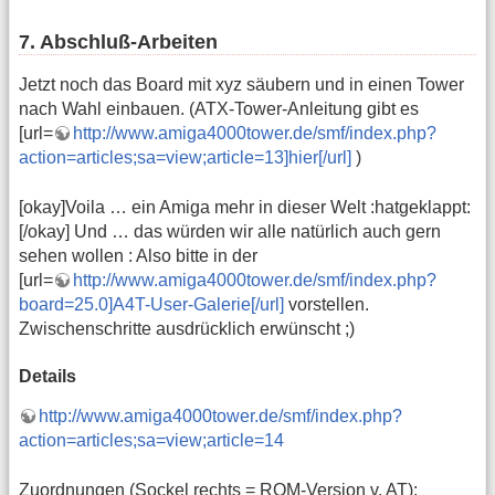
7. Abschluß-Arbeiten
Jetzt noch das Board mit xyz säubern und in einen Tower
nach Wahl einbauen. (ATX-Tower-Anleitung gibt es
[url=
http://www.amiga4000tower.de/smf/index.php?
action=articles;sa=view;article=13]hier[/url]
)
[okay]Voila … ein Amiga mehr in dieser Welt :hatgeklappt:
[/okay] Und … das würden wir alle natürlich auch gern
sehen wollen : Also bitte in der
[url=
http://www.amiga4000tower.de/smf/index.php?
board=25.0]A4T-User-Galerie[/url]
vorstellen.
Zwischenschritte ausdrücklich erwünscht ;)
Details
http://www.amiga4000tower.de/smf/index.php?
action=articles;sa=view;article=14
Zuordnungen (Sockel rechts = ROM-Version v. AT):