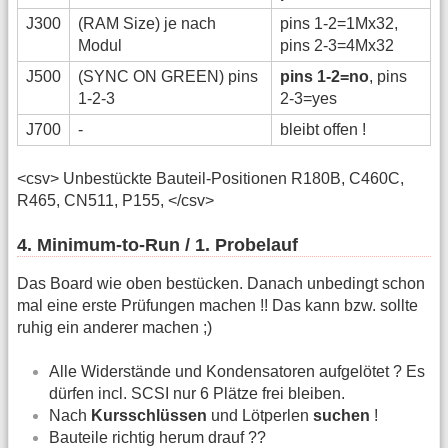
J300
(RAM Size) je nach
pins 1-2=1Mx32,
Modul
pins 2-3=4Mx32
J500
(SYNC ON GREEN) pins
pins 1-2=no
, pins
1-2-3
2-3=yes
J700
-
bleibt offen !
<csv> Unbestückte Bauteil-Positionen R180B, C460C,
R465, CN511, P155, </csv>
4. Minimum-to-Run / 1. Probelauf
Das Board wie oben bestücken. Danach unbedingt schon
mal eine erste Prüfungen machen !! Das kann bzw. sollte
ruhig ein anderer machen ;)
Alle Widerstände und Kondensatoren aufgelötet ? Es
dürfen incl. SCSI nur 6 Plätze frei bleiben.
Nach
Kursschlüssen
und Lötperlen
suchen
!
Bauteile richtig herum drauf ??