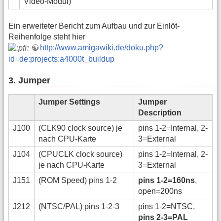
Video-Modul)
Ein erweiteter Bericht zum Aufbau und zur Einlöt-
Reihenfolge steht hier
http://www.amigawiki.de/doku.php?
id=de:projects:a4000t_buildup
3. Jumper
Jumper Settings
Jumper
Description
J100
(CLK90 clock source) je
pins 1-2=Internal, 2-
nach CPU-Karte
3=External
J104
(CPUCLK clock source)
pins 1-2=Internal, 2-
je nach CPU-Karte
3=External
J151
(ROM Speed) pins 1-2
pins 1-2=160ns
,
open=200ns
J212
(NTSC/PAL) pins 1-2-3
pins 1-2=NTSC,
pins 2-3=PAL