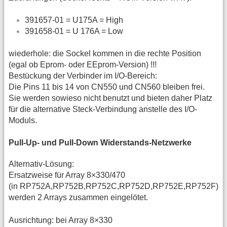
391657-01 = U175A = High
391658-01 = U 176A = Low
wiederhole: die Sockel kommen in die rechte Position
(egal ob Eprom- oder EEprom-Version) !!!
Bestückung der Verbinder im I/O-Bereich:
Die Pins 11 bis 14 von CN550 und CN560 bleiben frei.
Sie werden sowieso nicht benutzt und bieten daher Platz
für die alternative Steck-Verbindung anstelle des I/O-
Moduls.
Pull-Up- und Pull-Down Widerstands-Netzwerke
Alternativ-Lösung:
Ersatzweise für Array 8×330/470
(in RP752A,RP752B,RP752C,RP752D,RP752E,RP752F)
werden 2 Arrays zusammen eingelötet.
Ausrichtung: bei Array 8×330