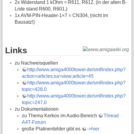
2x Widerstand 1 kOhm = R611, R612, (in der alten B-
Liste stand R600, R601,)
1x AVM-PIN-Header-1×7 = CN304, (nicht im
Bausatz!)
Links
zu Nachweisquellen
http://www.amiga4000tower.de/smf/index.php?
action=articles;sa=view;article=45
http://www.amiga4000tower.de/smf/index.php?
topic=428.0
http://www.amiga4000tower.de/smf/index.php?
topic=247.0
zu Dokumentationen
zu Thema Kerkos im Audio-Bereich
Thread
A4T-Forum
große Platinenbilder gibt es
->hier