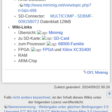
:
http://www.minimig.net/viewtopic.php?
f=5&t=499
SD-Connector:
MULTICOMP - SDBMF-
00915B0T2
Datenblatt 129kB
Wiki-Links
Übersicht:
Minimig
zu SD-Karte:
SD-Card
zum Prozessor:
68000-Familie
FPGA:
FPGA
und
Xilinx XC3S400
RAM
ARM-Chip
DIY
,
Minimig
Zuletzt geändert: 2024/09/22 00:26
Falls
nicht anders bezeichnet
, ist der Inhalt dieses Wikis unter
der folgenden Lizenz veröffentlicht:
Namensnennung - Weitergabe unter gleichen Bedingungen 3.0
Unported (CC BY-SA 3.0) CC Attribution-Share Alike 3.0 Unported