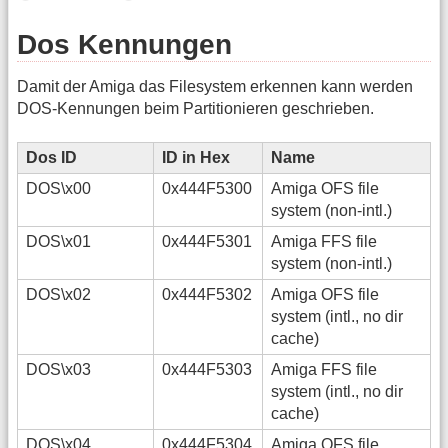
Dos Kennungen
Damit der Amiga das Filesystem erkennen kann werden
DOS-Kennungen beim Partitionieren geschrieben.
Dos ID
ID in Hex
Name
DOS\x00
0x444F5300
Amiga OFS file
system (non-intl.)
DOS\x01
0x444F5301
Amiga FFS file
system (non-intl.)
DOS\x02
0x444F5302
Amiga OFS file
system (intl., no dir
cache)
DOS\x03
0x444F5303
Amiga FFS file
system (intl., no dir
cache)
DOS\x04
0x444F5304
Amiga OFS file