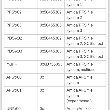
system 1
PFS\x02
0x50465302
Amiga PFS file
system 2
PFS\x03
0x50465303
Amiga PFS file
system 3
PDS\x02
0x50445302
Amiga PFS file
system 2, SCSIdirect
PDS\x03
0x50445303
Amiga PFS file
system 3, SCSIdirect
muPF
0x6D755053
Amiga PFS file
system, multiuser
AFS\x00
0x
Amiga AFS file
system
AFS\x01
0x
Amiga AFS file
system
(experimental)
UNI\x00
0x
Amiga Amix 0