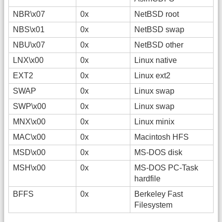
NBR\x07
0x
NetBSD root
NBS\x01
0x
NetBSD swap
NBU\x07
0x
NetBSD other
LNX\x00
0x
Linux native
EXT2
0x
Linux ext2
SWAP
0x
Linux swap
SWP\x00
0x
Linux swap
MNX\x00
0x
Linux minix
MAC\x00
0x
Macintosh HFS
MSD\x00
0x
MS-DOS disk
MSH\x00
0x
MS-DOS PC-Task
hardfile
BFFS
0x
Berkeley Fast
Filesystem