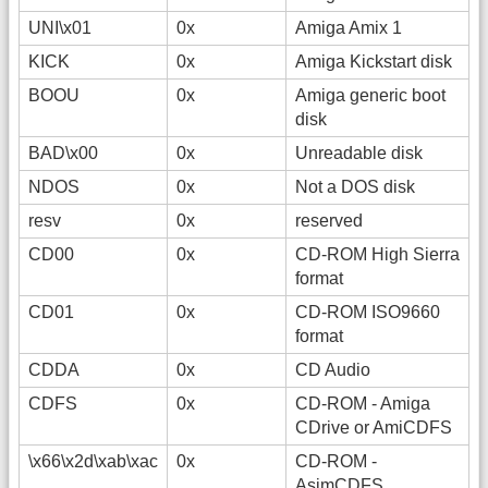
UNI\x01
0x
Amiga Amix 1
KICK
0x
Amiga Kickstart disk
BOOU
0x
Amiga generic boot
disk
BAD\x00
0x
Unreadable disk
NDOS
0x
Not a DOS disk
resv
0x
reserved
CD00
0x
CD-ROM High Sierra
format
CD01
0x
CD-ROM ISO9660
format
CDDA
0x
CD Audio
CDFS
0x
CD-ROM - Amiga
CDrive or AmiCDFS
\x66\x2d\xab\xac
0x
CD-ROM -
AsimCDFS