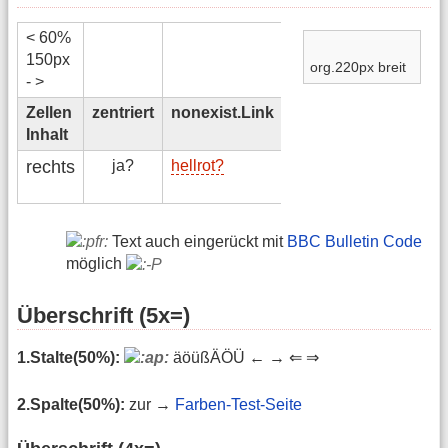
< 60%
150px
org.220px breit
- >
Zellen
zentriert
nonexist.Link
exist.Link
Extern-
Inhalt
Link
rechts
ja?
hellrot?
dunkelrot?
A4T-
Site
Text auch eingerückt mit
BBC Bulletin Code
möglich
Überschrift (5x=)
1.Stalte(50%):
äöüßÄÖÜ ← → ⇐ ⇒
2.Spalte(50%):
zur →
Farben-Test-Seite