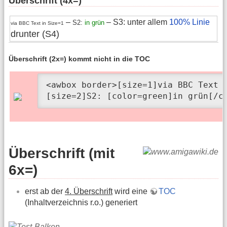
Überschrift (4x=)
–
–
S3: unter allem
100% Linie
S2:
in grün
via BBC Text in Size=1
drunter (S4)
Überschrift (2x=) kommt nicht in die TOC
<awbox border>[size=1]via BBC Text i
[size=2]S2: [color=green]in grün[/c
Überschrift (mit
6x=)
erst ab der
4. Überschrift
wird eine
TOC
(Inhaltverzeichnis r.o.) generiert