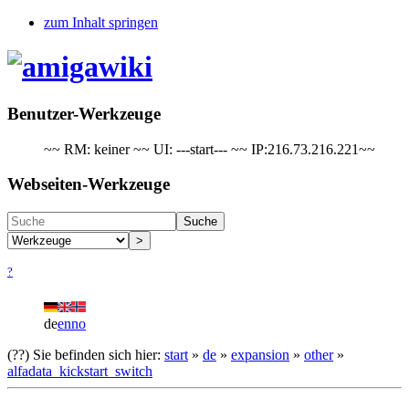
zum Inhalt springen
Benutzer-Werkzeuge
~~ RM: keiner ~~ UI: ---start--- ~~ IP:216.73.216.221~~
Webseiten-Werkzeuge
Suche
>
?
de
en
no
(??)
Sie befinden sich hier:
start
»
de
»
expansion
»
other
»
alfadata_kickstart_switch