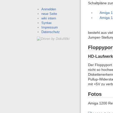
Schaltpläne z
Anmelden
Amiga 1
neue Seite
Amiga 1
wiki intern
Syntax
Impressum
Datenschutz
besteht aus vie
Jumper-Stellun
Floppypor
HD-Laufwerk
Der Floppyport 
nicht so hochw
Diskettenerken
Pullup-Widerst
mit +5V zu verb
Fotos
Amiga 1200 Re