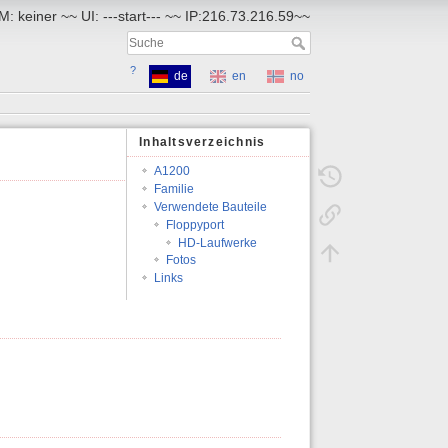
: keiner ~~ UI: ---start--- ~~ IP:216.73.216.59~~
?
de
en
no
Inhaltsverzeichnis
A1200
Familie
Verwendete Bauteile
Floppyport
HD-Laufwerke
Fotos
Links