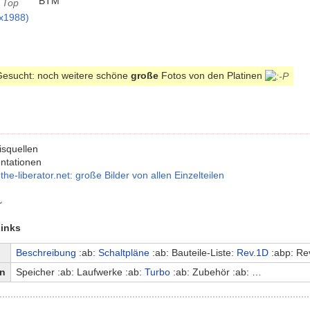
BTM
x1988)
Gesucht: noch weitere schöne
große
Fotos von den Platinen
squellen
ntationen
he-liberator.net: große Bilder von allen Einzelteilen
~
inks
Beschreibung
:ab:
Schaltpläne
:ab: Bauteile-Liste:
Rev.1D
:abp: Re
en
Speicher :ab: Laufwerke :ab:
Turbo
:ab: Zubehör :ab: …