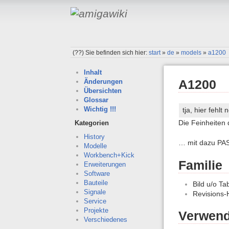
(??)
Sie befinden sich hier:
start
»
de
»
models
»
a1200
Inhalt
A1200
Änderungen
Übersichten
Glossar
Wichtig !!!
tja, hier fehl
Die Feinheiten 
Kategorien
History
… mit dazu PAS
Modelle
Workbench+Kick
Familie
Erweiterungen
Software
Bauteile
Bild u/o Ta
Signale
Revisions-
Service
Projekte
Verwend
Verschiedenes