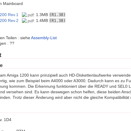
um Mainboard
200 Rev.1
1.3MB
(R1.38)
200 Rev.2
1.4MB
(R1.38)
len Teilen : siehe
Assembly-List
gen : ??
t
e
am Amiga 1200 kann prinzipiell auch HD-Diskettenlaufwerke verwenden.
ertig, wie zum Beispiel beim A4000 oder A3000. Dadurch kann es zu F
nung kommen. Die Erkennung funktioniert über die READY und SEL0 Le
and versehen sind. Es kann deswegen schon helfen, diese beiden Ans
inden. Trotz dieser Änderung wird aber nicht die gleiche Kompatibilitä
v. 1D4