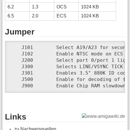
6.2
1.3
OCS
1024 KB
6.5
2.0
ECS
1024 KB
Jumper
    J101        Select A19/A23 for second 
    J102        Enable NTSC mode on ECS A
    J200        Select port 0/port 1 light
    J300        Selects LINE/VSYNC TICK so
    J301        Enables 3.5" 880K ID code 
    J500        Enable for decoding of $00
    J900        Enable Chip RAM slowdown 
Links
zu Nachweisquellen