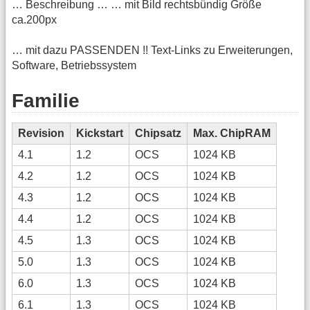
… Beschreibung … … mit Bild rechtsbündig Größe
ca.200px
… mit dazu PASSENDEN !! Text-Links zu Erweiterungen,
Software, Betriebssystem
Familie
Revision
Kickstart
Chipsatz
Max. ChipRAM
4.1
1.2
OCS
1024 KB
4.2
1.2
OCS
1024 KB
4.3
1.2
OCS
1024 KB
4.4
1.2
OCS
1024 KB
4.5
1.3
OCS
1024 KB
5.0
1.3
OCS
1024 KB
6.0
1.3
OCS
1024 KB
6.1
1.3
OCS
1024 KB