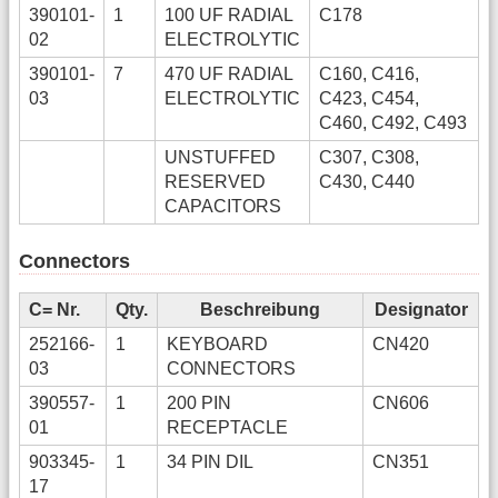
390101-
1
100 UF RADIAL
C178
02
ELECTROLYTIC
390101-
7
470 UF RADIAL
C160, C416,
03
ELECTROLYTIC
C423, C454,
C460, C492, C493
UNSTUFFED
C307, C308,
RESERVED
C430, C440
CAPACITORS
Connectors
C= Nr.
Qty.
Beschreibung
Designator
252166-
1
KEYBOARD
CN420
03
CONNECTORS
390557-
1
200 PIN
CN606
01
RECEPTACLE
903345-
1
34 PIN DIL
CN351
17