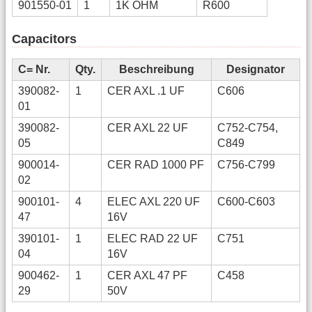
901550-01
1
1K OHM
R600
Capacitors
C= Nr.
Qty.
Beschreibung
Designator
390082-
1
CER AXL .1 UF
C606
01
390082-
CER AXL 22 UF
C752-C754,
05
C849
900014-
CER RAD 1000 PF
C756-C799
02
900101-
4
ELEC AXL 220 UF
C600-C603
47
16V
390101-
1
ELEC RAD 22 UF
C751
04
16V
900462-
1
CER AXL 47 PF
C458
29
50V