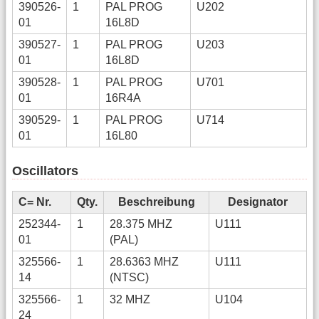
390526-
1
PAL PROG
U202
01
16L8D
390527-
1
PAL PROG
U203
01
16L8D
390528-
1
PAL PROG
U701
01
16R4A
390529-
1
PAL PROG
U714
01
16L80
Oscillators
C= Nr.
Qty.
Beschreibung
Designator
252344-
1
28.375 MHZ
U111
01
(PAL)
325566-
1
28.6363 MHZ
U111
14
(NTSC)
325566-
1
32 MHZ
U104
24