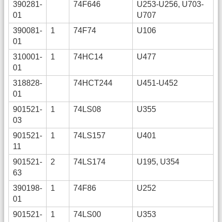
390281-
74F646
U253-U256, U703-
01
U707
390081-
1
74F74
U106
01
310001-
1
74HC14
U477
01
318828-
74HCT244
U451-U452
01
901521-
1
74LS08
U355
03
901521-
1
74LS157
U401
11
901521-
2
74LS174
U195, U354
63
390198-
1
74F86
U252
01
901521-
1
74LS00
U353