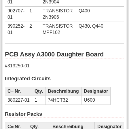
01
2N3904
902707-
1
TRANSISTOR
Q400
01
2N3906
390252-
2
TRANSISTOR
Q430, Q440
01
MPF102
PCB Assy A3000 Daughter Board
#313250-01
Integrated Circuits
C= Nr.
Qty.
Beschreibung
Designator
380227-01
1
74HCT32
U600
Resistor Packs
C= Nr.
Qty.
Beschreibung
Designator