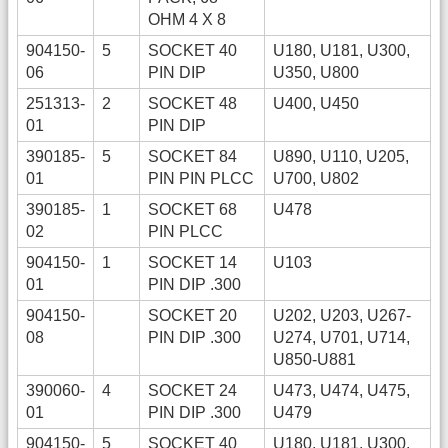
OHM 4 X 8
904150-
5
SOCKET 40
U180, U181, U300,
06
PIN DIP
U350, U800
251313-
2
SOCKET 48
U400, U450
01
PIN DIP
390185-
5
SOCKET 84
U890, U110, U205,
01
PIN PIN PLCC
U700, U802
390185-
1
SOCKET 68
U478
02
PIN PLCC
904150-
1
SOCKET 14
U103
01
PIN DIP .300
904150-
SOCKET 20
U202, U203, U267-
08
PIN DIP .300
U274, U701, U714,
U850-U881
390060-
4
SOCKET 24
U473, U474, U475,
01
PIN DIP .300
U479
904150-
5
SOCKET 40
U180, U181, U300,