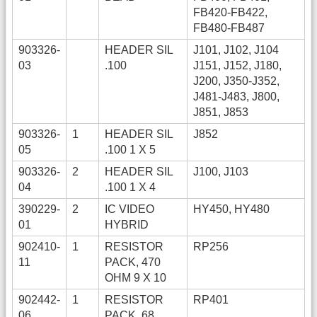
FB420-FB422,
FB480-FB487
903326-
HEADER SIL
J101, J102, J104
03
.100
J151, J152, J180,
J200, J350-J352,
J481-J483, J800,
J851, J853
903326-
1
HEADER SIL
J852
05
.100 1 X 5
903326-
2
HEADER SIL
J100, J103
04
.100 1 X 4
390229-
2
IC VIDEO
HY450, HY480
01
HYBRID
902410-
1
RESISTOR
RP256
11
PACK, 470
OHM 9 X 10
902442-
1
RESISTOR
RP401
06
PACK, 68