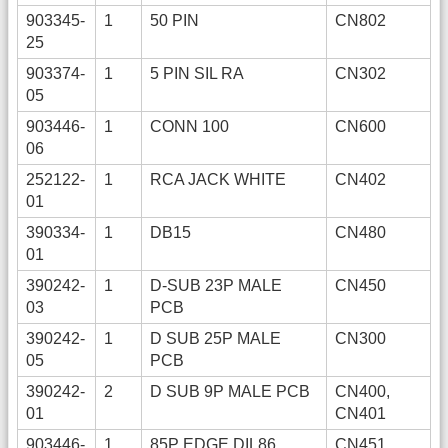
903345-
1
50 PIN
CN802
25
903374-
1
5 PIN SIL RA
CN302
05
903446-
1
CONN 100
CN600
06
252122-
1
RCA JACK WHITE
CN402
01
390334-
1
DB15
CN480
01
390242-
1
D-SUB 23P MALE
CN450
03
PCB
390242-
1
D SUB 25P MALE
CN300
05
PCB
390242-
2
D SUB 9P MALE PCB
CN400,
01
CN401
903446-
1
85P EDGE DIL86
CN451