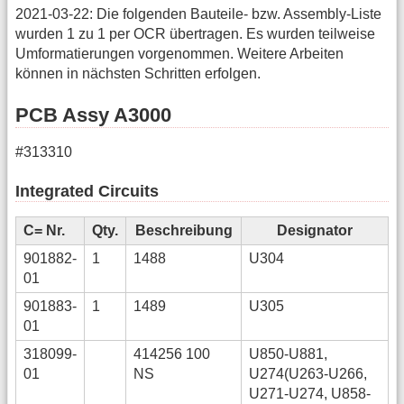
2021-03-22: Die folgenden Bauteile- bzw. Assembly-Liste
wurden 1 zu 1 per OCR übertragen. Es wurden teilweise
Umformatierungen vorgenommen. Weitere Arbeiten
können in nächsten Schritten erfolgen.
PCB Assy A3000
#313310
Integrated Circuits
C= Nr.
Qty.
Beschreibung
Designator
901882-
1
1488
U304
01
901883-
1
1489
U305
01
318099-
414256 100
U850-U881,
01
NS
U274(U263-U266,
U271-U274, U858-