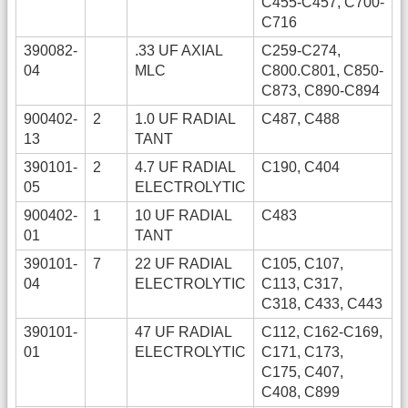
C455-C457, C700-
C716
390082-
.33 UF AXIAL
C259-C274,
04
MLC
C800.C801, C850-
C873, C890-C894
900402-
2
1.0 UF RADIAL
C487, C488
13
TANT
390101-
2
4.7 UF RADIAL
C190, C404
05
ELECTROLYTIC
900402-
1
10 UF RADIAL
C483
01
TANT
390101-
7
22 UF RADIAL
C105, C107,
04
ELECTROLYTIC
C113, C317,
C318, C433, C443
390101-
47 UF RADIAL
C112, C162-C169,
01
ELECTROLYTIC
C171, C173,
C175, C407,
C408, C899