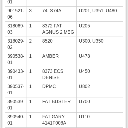
01
901521-
3
74LS74A
U201, U351, U480
06
318069-
1
8372 FAT
U205
03
AGNUS 2 MEG
318029-
2
8520
U300, U350
02
390538-
1
AMBER
U478
01
390433-
1
8373 ECS
U450
01
DENISE
390537-
1
DPMC
U802
01
390539-
1
FAT BUSTER
U700
01
390540-
1
FAT GARY
U110
01
4141F008A