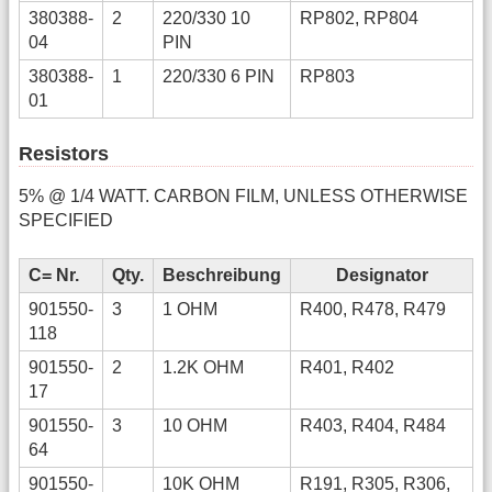
380388-
2
220/330 10
RP802, RP804
04
PIN
380388-
1
220/330 6 PIN
RP803
01
Resistors
5% @ 1/4 WATT. CARBON FILM, UNLESS OTHERWISE
SPECIFIED
C= Nr.
Qty.
Beschreibung
Designator
901550-
3
1 OHM
R400, R478, R479
118
901550-
2
1.2K OHM
R401, R402
17
901550-
3
10 OHM
R403, R404, R484
64
901550-
10K OHM
R191, R305, R306,