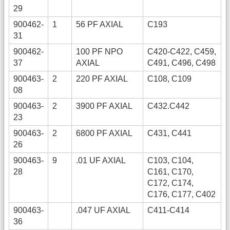
29
900462-
1
56 PF AXIAL
C193
31
900462-
100 PF NPO
C420-C422, C459,
37
AXIAL
C491, C496, C498
900463-
2
220 PF AXIAL
C108, C109
08
900463-
2
3900 PF AXIAL
C432.C442
23
900463-
2
6800 PF AXIAL
C431, C441
26
900463-
9
.01 UF AXIAL
C103, C104,
28
C161, C170,
C172, C174,
C176, C177, C402
900463-
.047 UF AXIAL
C411-C414
36