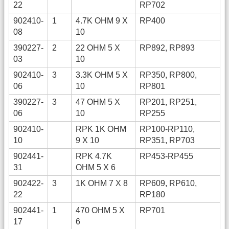
22
RP702
902410-
1
4.7K OHM 9 X
RP400
08
10
390227-
2
22 OHM 5 X
RP892, RP893
03
10
902410-
3
3.3K OHM 5 X
RP350, RP800,
06
10
RP801
390227-
3
47 OHM 5 X
RP201, RP251,
06
10
RP255
902410-
RPK 1K OHM
RP100-RP110,
10
9 X 10
RP351, RP703
902441-
RPK 4.7K
RP453-RP455
31
OHM 5 X 6
902422-
3
1K OHM 7 X 8
RP609, RP610,
22
RP180
902441-
1
470 OHM 5 X
RP701
17
6