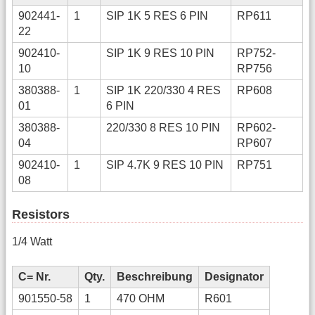
902441-
1
SIP 1K 5 RES 6 PIN
RP611
22
902410-
SIP 1K 9 RES 10 PIN
RP752-
10
RP756
380388-
1
SIP 1K 220/330 4 RES
RP608
01
6 PIN
380388-
220/330 8 RES 10 PIN
RP602-
04
RP607
902410-
1
SIP 4.7K 9 RES 10 PIN
RP751
08
Resistors
1/4 Watt
C= Nr.
Qty.
Beschreibung
Designator
901550-58
1
470 OHM
R601