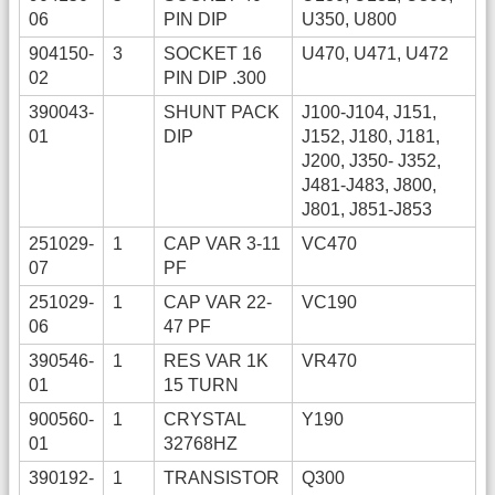
06
PIN DIP
U350, U800
904150-
3
SOCKET 16
U470, U471, U472
02
PIN DIP .300
390043-
SHUNT PACK
J100-J104, J151,
01
DIP
J152, J180, J181,
J200, J350- J352,
J481-J483, J800,
J801, J851-J853
251029-
1
CAP VAR 3-11
VC470
07
PF
251029-
1
CAP VAR 22-
VC190
06
47 PF
390546-
1
RES VAR 1K
VR470
01
15 TURN
900560-
1
CRYSTAL
Y190
01
32768HZ
390192-
1
TRANSISTOR
Q300