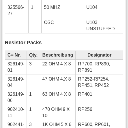
325566-
1
50 MHZ
U104
27
OSC
U103
UNSTUFFED
Resistor Packs
C= Nr.
Qty.
Beschreibung
Designator
326149-
3
22 OHM 4 X 8
RP700, RP890,
01
RP891
326149-
47 OHM 4.X 8
RP252-RP254,
04
RP451, RP452
326149-
1
63 OHM 4 X 8
RP401
06
902410-
1
470 OHM 9 X
RP256
11
10
902441-
3
1K OHM 5 X 6
RP600, RP601,