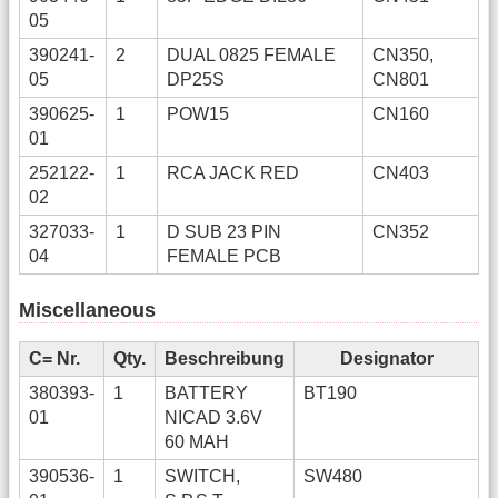
05
390241-
2
DUAL 0825 FEMALE
CN350,
05
DP25S
CN801
390625-
1
POW15
CN160
01
252122-
1
RCA JACK RED
CN403
02
327033-
1
D SUB 23 PIN
CN352
04
FEMALE PCB
Miscellaneous
C= Nr.
Qty.
Beschreibung
Designator
380393-
1
BATTERY
BT190
01
NICAD 3.6V
60 MAH
390536-
1
SWITCH,
SW480