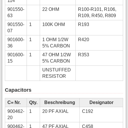
114
901550-
22 OHM
R100-R101, R106,
63
R109, R450, R809
901550-
1
100K OHM
R193
07
901600-
1
1 OHM 1/2W
R420
36
5% CARBON
901600-
1
47 OHM 1/2W
R353
15
5% CARBON
UNSTUFFED
RESISTOR
Capacitors
C= Nr.
Qty.
Beschreibung
Designator
900462-
1
20 PF AXIAL
C192
20
900462-
1
47 PF AXIAL
C458