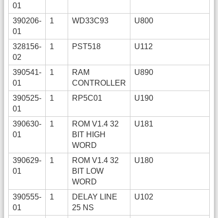
01
390206-
1
WD33C93
U800
01
328156-
1
PST518
U112
02
390541-
1
RAM
U890
01
CONTROLLER
390525-
1
RP5C01
U190
01
390630-
1
ROM V1.4 32
U181
01
BIT HIGH
WORD
390629-
1
ROM V1.4 32
U180
01
BIT LOW
WORD
390555-
1
DELAY LINE
U102
01
25 NS