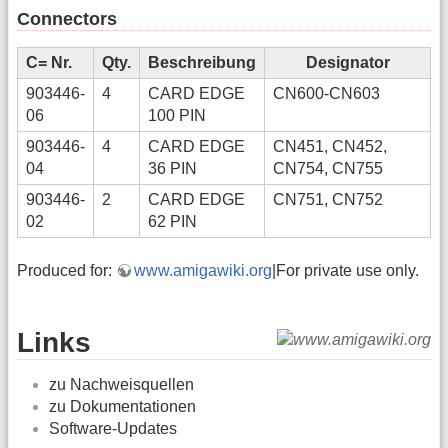
Connectors
C= Nr.
Qty.
Beschreibung
Designator
903446-
4
CARD EDGE
CN600-CN603
06
100 PIN
903446-
4
CARD EDGE
CN451, CN452,
04
36 PIN
CN754, CN755
903446-
2
CARD EDGE
CN751, CN752
02
62 PIN
Produced for:
www.amigawiki.org
|For private use only.
Links
zu Nachweisquellen
zu Dokumentationen
Software-Updates