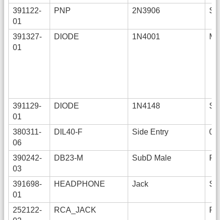
391122-
PNP
2N3906
SO
01
391327-
DIODE
1N4001
ME
01
391129-
DIODE
1N4148
SO
01
380311-
DIL40-F
Side Entry
0,
06
390242-
DB23-M
SubD Male
R
03
391698-
HEADPHONE
Jack
S
01
252122-
RCA_JACK
R