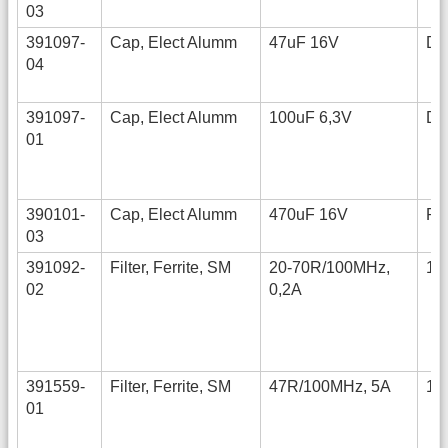
03
391097-
Cap, Elect Alumm
47uF 16V
D
04
391097-
Cap, Elect Alumm
100uF 6,3V
D
01
390101-
Cap, Elect Alumm
470uF 16V
RA
03
391092-
Filter, Ferrite, SM
20-70R/100MHz,
12
02
0,2A
391559-
Filter, Ferrite, SM
47R/100MHz, 5A
18
01