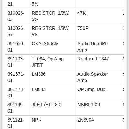
21
5%
310026-
RESISTOR, 1/8W,
47K
12
03
5%
310026-
RESISTOR, 1/8W,
750R
12
57
5%
391630-
CXA1263AM
Audio HeadPH
SO
01
Amp
391103-
TL084, Op Amp,
Replace LF347
SO
01
JFET
391671-
LM386
Audio Speaker
SO
01
Amp
391473-
LM833
OP Amp. Dual
SO
01
391145-
JFET (BFR30)
MMBF102L
SO
01
391121-
NPN
2N3904
SO
01