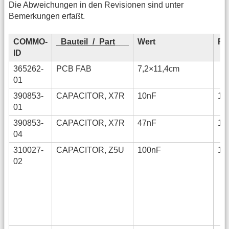
Die Abweichungen in den Revisionen sind unter
Bemerkungen erfaßt.
COMMO-
_Bauteil_/_Part
___
Wert
Fo
ID
365262-
PCB FAB
7,2×11,4cm
01
390853-
CAPACITOR, X7R
10nF
12
01
390853-
CAPACITOR, X7R
47nF
12
04
310027-
CAPACITOR, Z5U
100nF
12
02