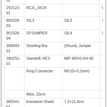
02
252122-
RCA_JACK
WH
01
903326-
SIL3
SIL3
X,
03
903326-
SPJUMPER
SIL4
X,
04
390043-
Shorting Bar
(Shunt), Jumper
01
390251-
Standoff, HEX
M/F M3X0.5/4-40
01
Ring Connector
M3 (D=3,2mm)
Wire, 10cm
365541-
Insulation Sheet
7,2×11,4cm
01