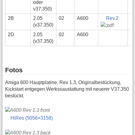
oder
v37.350)
2B
2.05
02
A600
Rev.2
(v37.350)
2D
2.05
02
A600
(v37.350)
Fotos
Amiga 600 Hauptplatine, Rev 1.3, Originalbestückung,
Kickstart entgegen Werkssaustattung mit neuerer V37.350
bestückt.
HiRes (5056×3158)