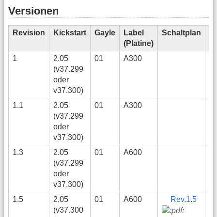
Versionen
Revision
Kickstart
Gayle
Label
Schaltplan
Ba
(Platine)
Li
1
2.05
01
A300
(v37.299
oder
v37.300)
1.1
2.05
01
A300
(v37.299
oder
v37.300)
1.3
2.05
01
A600
A
(v37.299
Re
oder
v37.300)
1.5
2.05
01
A600
Rev.1.5
(v37.300