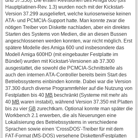
und 37.350). Die ersten Revisionen des Amiga 600 (bis
Hauptplatinen-Rev. 1.3) wurden noch mit der Kickstart-
Version 37.299 ausgeliefert, welche kurioserweise keinen
ATA- und PCMCIA-Support hatte. Man konnte zwar die
nötigen Treiber von Diskette nachladen, aber ein direktes
Starten des Systems von Medien, die an diesen Bussen
angeschlossenen werden konnten, war nicht möglich. Erst
spätere Modelle des Amiga 600 und insbesondere das
Modell Amiga 600HD (mit eingebauter Festplatte im
Bündel) wurden mit Kickstart-Versionen ab 37.300
ausgestattet, die sowohl die PCMCIA-Schnittstelle als
auch den internen ATA-Controller bereits beim Start des
Betriebssystems einbinden konnte. Dabei war die Version
37.300 durch diverse Programmfehler auf die Nutzung von
Festplatten bis 40
MB
beschränkt (Systeme mit mehr als
40
MB
waren instabil), während Version 37.350 mit Platten
bis zu vier
GB
zurechtkam. Optional konnte man später die
Workbench 2.1 erwerben, die als Neuerungen eine
Lokalisierung des Betriebssystems in verschiedene
Sprachen sowie einen 'CrossDOS'-Treiber für mit dem
FAT-Format (MS-DOS) versehene Disketten/Festplatten