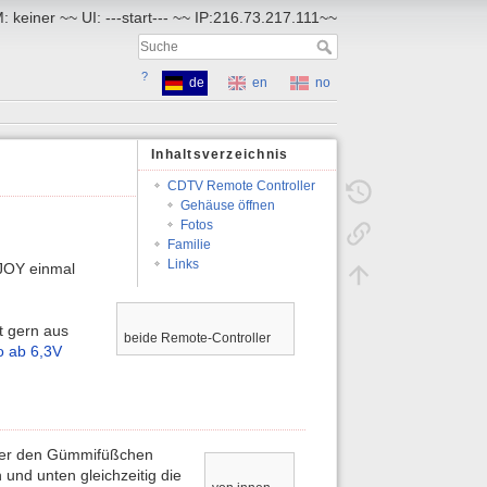
 keiner ~~ UI: ---start--- ~~ IP:216.73.217.111~~
?
de
en
no
Inhaltsverzeichnis
CDTV Remote Controller
Gehäuse öffnen
Fotos
Familie
Links
/JOY einmal
t gern aus
beide Remote-Controller
o ab 6,3V
nter den Gümmifüßchen
und unten gleichzeitig die