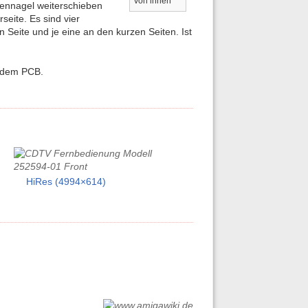
von innen
mennagel weiterschieben
seite. Es sind vier
n Seite und je eine an den kurzen Seiten. Ist
“ dem PCB.
HiRes (4994×614)