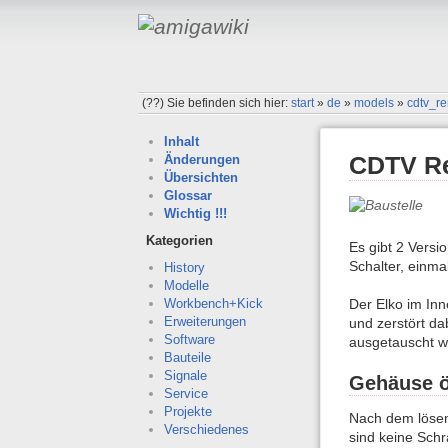
(??)
Sie befinden sich hier:
start
»
de
»
models
»
cdtv_re
Inhalt
CDTV Re
Änderungen
Übersichten
Glossar
Wichtig !!!
Kategorien
Es gibt 2 Vers
Schalter, einma
History
Modelle
Der Elko im Inn
Workbench+Kick
Erweiterungen
und zerstört da
Software
ausgetauscht w
Bauteile
Signale
Gehäuse ö
Service
Projekte
Nach dem lösen
Verschiedenes
sind keine Sch