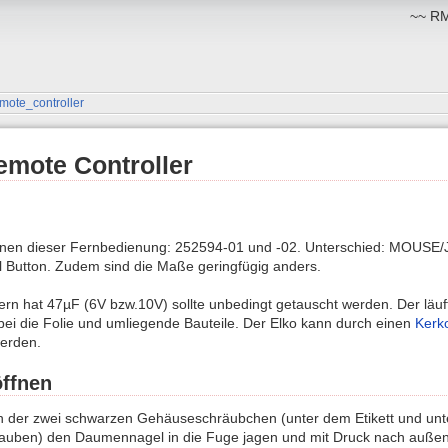
~~ RM:
mote_controller
mote Controller
ionen dieser Fernbedienung: 252594-01 und -02. Unterschied: MOUSE
l Button. Zudem sind die Maße geringfügig anders.
ern hat 47µF (6V bzw.10V) sollte unbedingt getauscht werden. Der läuf
bei die Folie und umliegende Bauteile. Der Elko kann durch einen
Kerk
erden.
ffnen
 der zwei schwarzen Gehäuseschräubchen (unter dem Etikett und u
rauben) den Daumennagel in die Fuge jagen und mit Druck nach außen 