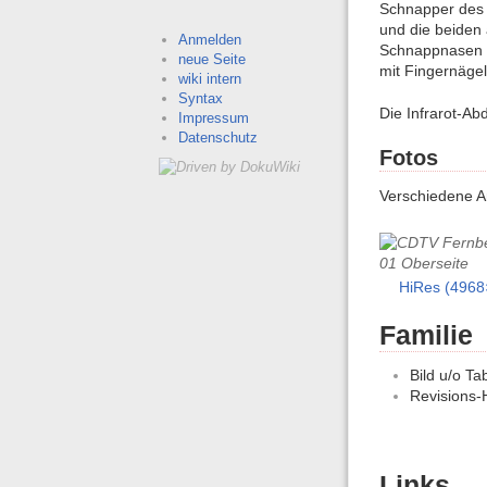
Schnapper des 
und die beiden 
Anmelden
Schnappnasen an
neue Seite
mit Fingernäge
wiki intern
Syntax
Die Infrarot-Ab
Impressum
Datenschutz
Fotos
Verschiedene A
HiRes (4968
Familie
Bild u/o Ta
Revisions-
Links