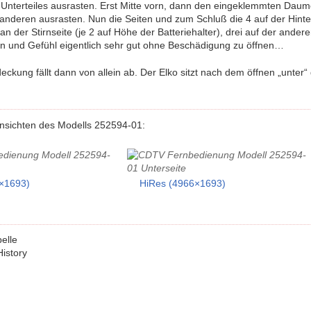
Unterteiles ausrasten. Erst Mitte vorn, dann den eingeklemmten Dau
anderen ausrasten. Nun die Seiten und zum Schluß die 4 auf der Hinter
 der Stirnseite (je 2 auf Höhe der Batteriehalter), drei auf der andere
ln und Gefühl eigentlich sehr gut ohne Beschädigung zu öffnen…
deckung fällt dann von allein ab. Der Elko sitzt nach dem öffnen „unter
nsichten des Modells 252594-01:
×1693)
HiRes (4966×1693)
belle
History