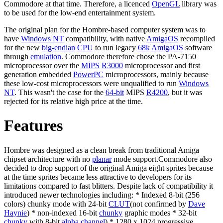
Commodore at that time. Therefore, a licenced
OpenGL
library was
to be used for the low-end entertainment system.
The original plan for the Hombre-based computer system was to
have
Windows NT
compatibility, with native
AmigaOS
recompiled
for the new
big-endian
CPU
to run legacy
68k
AmigaOS
software
through
emulation
. Commodore therefore chose the PA-7150
microprocessor over the
MIPS
R3000
microprocessor and first
generation embedded
PowerPC
microprocessors, mainly because
these low-cost microprocessors were unqualified to run
Windows
NT
. This wasn't the case for the
64-bit
MIPS
R4200
, but it was
rejected for its relative high price at the time.
Features
Hombre was designed as a clean break from traditional Amiga
chipset architecture with no
planar
mode support.Commodore also
decided to drop support of the original Amiga eight sprites because
at the time sprites became less attractive to developers for its
limitations compared to fast blitters. Despite lack of compatibility it
introduced newer technologies including: * Indexed 8-bit (256
colors) chunky mode with 24-bit
CLUT
(not confirmed by
Dave
Haynie
) * non-indexed 16-bit
chunky
graphic modes * 32-bit
chunky
with 8-bit
alpha channel
) * 1280 x 1024 progressive