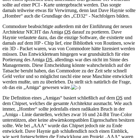
sollte auf einer PCI - Karte untergebracht werden. Das sorgte
damals teilweise etwas für Verwirrung, denn laut Dave Haynie sollte
„Hombre“ auch die Grundlage des „CD32“ - Nachfolgers bilden.
Commodore beabsichtigte außerdem mit der Einführung der neuen
Architektur NICHT das Amiga
OS
darauf zu portieren. Dave
Haynie verlautete dazu, das die einzige Software, die existierte und
damals auf dem HP - Chip lief, eine Bibliothek von Routinen, sowie
ein 3D - Packet waren, was von Commodore hätte lizensiert werden
müssen. Das Entwicklerteam hingegen war grundsätzlich für eine
Portierung des Amiga
OS
, allerdings war dies nicht im Sinne des
Managements. Diese Entscheidung könnte wahrscheinlich auf der
Tatsache beruht haben, das Commodore zu der Zeit sehr schnell
Geld verlor und so möglichst raschl eine neue Maschine entwickelt
werden mußte, um zu überleben. Da stellt sich natürlich die Frage,
ob das ein „Amiga“ gewesen wäre.
Die Definition eines „Amigas“ basiert schließlich auf dem
OS
und
dem Chipset, welches die gesamte Architektur ausmacht. Wie auch
immer, „Hombre“ sollte jedenfalls einen radikalen Bruch in der
„Amiga - Linie darstellen, welches zwar 16 und 24-Bit True-Color
unterstützen, aber keine abwärtskompatiblen Eigenschaften besitzen
sollte. Wie bei „AAA“ wurde das Chipset jedoch nie zu Ende
entwickelt. Dave Haynie gab schlußendlich noch einen Einblick,
wie weit fortgeschritten die Entwicklung am Projekt „AAA“ waren