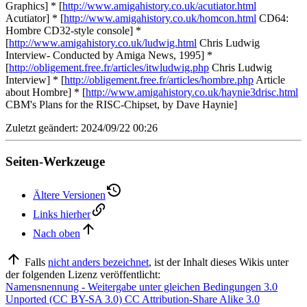
Graphics] * [
http://www.amigahistory.co.uk/acutiator.html
Acutiator] * [
http://www.amigahistory.co.uk/homcon.html
CD64:
Hombre CD32-style console] *
[
http://www.amigahistory.co.uk/ludwig.html
Chris Ludwig
Interview- Conducted by Amiga News, 1995] *
[
http://obligement.free.fr/articles/itwludwig.php
Chris Ludwig
Interview] * [
http://obligement.free.fr/articles/hombre.php
Article
about Hombre] * [
http://www.amigahistory.co.uk/haynie3drisc.html
CBM's Plans for the RISC-Chipset, by Dave Haynie]
Zuletzt geändert: 2024/09/22 00:26
Seiten-Werkzeuge
Ältere Versionen
Links hierher
Nach oben
Falls
nicht anders bezeichnet
, ist der Inhalt dieses Wikis unter
der folgenden Lizenz veröffentlicht:
Namensnennung - Weitergabe unter gleichen Bedingungen 3.0
Unported (CC BY-SA 3.0) CC Attribution-Share Alike 3.0