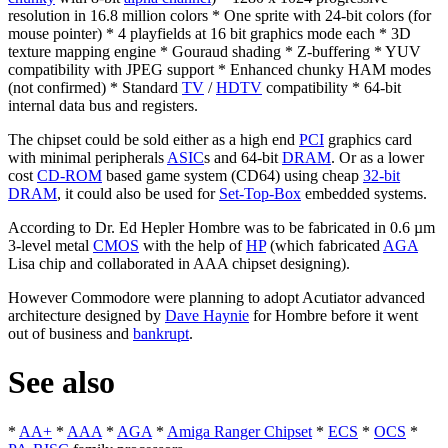
resolution in 16.8 million colors * One sprite with 24-bit colors (for
mouse pointer) * 4 playfields at 16 bit graphics mode each * 3D
texture mapping engine * Gouraud shading * Z-buffering * YUV
compatibility with JPEG support * Enhanced chunky HAM modes
(not confirmed) * Standard
TV
/
HDTV
compatibility * 64-bit
internal data bus and registers.
The chipset could be sold either as a high end
PCI
graphics card
with minimal peripherals
ASIC
s and 64-bit
DRAM
. Or as a lower
cost
CD-ROM
based game system (CD64) using cheap
32-bit
DRAM
, it could also be used for
Set-Top-Box
embedded systems.
According to Dr. Ed Hepler Hombre was to be fabricated in 0.6 µm
3-level metal
CMOS
with the help of
HP
(which fabricated
AGA
Lisa chip and collaborated in AAA chipset designing).
However Commodore were planning to adopt Acutiator advanced
architecture designed by
Dave Haynie
for Hombre before it went
out of business and
bankrupt
.
See also
*
AA+
*
AAA
*
AGA
*
Amiga Ranger Chipset
*
ECS
*
OCS
*