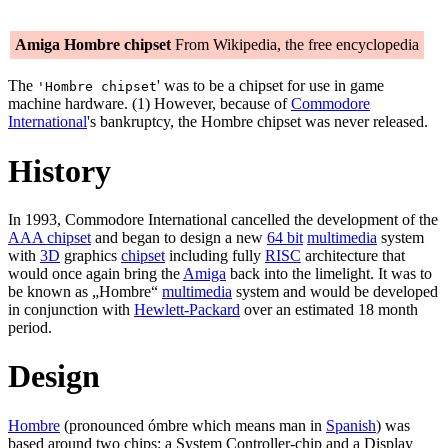
Amiga Hombre chipset
From Wikipedia, the free encyclopedia
The
' was to be a chipset for use in game
'Hombre chipset
machine hardware. (1) However, because of
Commodore
International
's bankruptcy, the Hombre chipset was never released.
History
In 1993, Commodore International cancelled the development of the
AAA chipset
and began to design a new
64 bit
multimedia
system
with
3D
graphics
chipset
including fully
RISC
architecture that
would once again bring the
Amiga
back into the limelight. It was to
be known as „Hombre“
multimedia
system and would be developed
in conjunction with
Hewlett-Packard
over an estimated 18 month
period.
Design
Hombre
(pronounced ómbre which means man in
Spanish
) was
based around two chips: a System Controller-chip and a Display