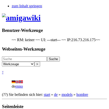
zum Inhalt springen
Benutzer-Werkzeuge
~~ RM: keiner ~~ UI: ---start--- ~~ IP:216.73.216.175~~
Webseiten-Werkzeuge
Suche
>
?
de
en
no
(??)
Sie befinden sich hier:
start
»
de
»
models
»
hombre
Seitenleiste