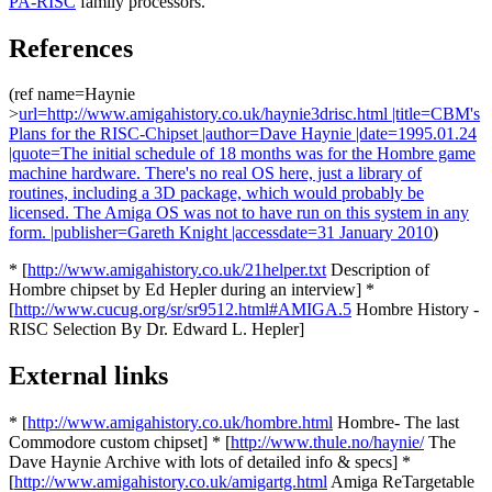
PA-RISC
family processors.
References
(ref name=Haynie
>
url=http://www.amigahistory.co.uk/haynie3drisc.html |title=CBM's
Plans for the RISC-Chipset |author=Dave Haynie |date=1995.01.24
|quote=The initial schedule of 18 months was for the Hombre game
machine hardware. There's no real OS here, just a library of
routines, including a 3D package, which would probably be
licensed. The Amiga OS was not to have run on this system in any
form. |publisher=Gareth Knight |accessdate=31 January 2010
)
* [
http://www.amigahistory.co.uk/21helper.txt
Description of
Hombre chipset by Ed Hepler during an interview] *
[
http://www.cucug.org/sr/sr9512.html#AMIGA.5
Hombre History -
RISC Selection By Dr. Edward L. Hepler]
External links
* [
http://www.amigahistory.co.uk/hombre.html
Hombre- The last
Commodore custom chipset] * [
http://www.thule.no/haynie/
The
Dave Haynie Archive with lots of detailed info & specs] *
[
http://www.amigahistory.co.uk/amigartg.html
Amiga ReTargetable