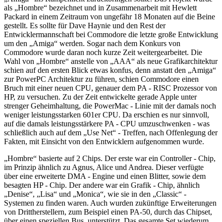
als „Hombre“ bezeichnet und in Zusammenarbeit mit Hewlett
Packard in einem Zeitraum von ungefähr 18 Monaten auf die Beine
gestellt. Es sollte für Dave Haynie und den Rest der
Entwicklermannschaft bei Commodore die letzte große Entwicklung
um den „Amiga“ werden. Sogar nach dem Konkurs von
Commodore wurde daran noch kurze Zeit weitergearbeitet. Die
Wahl von „Hombre“ anstelle von „AAA“ als neue Grafikarchitektur
schien auf den ersten Blick etwas konfus, denn anstatt den „Amiga“
zur PowerPC Architektur zu führen, schien Commodore einen
Bruch mit einer neuen CPU, genauer dem PA - RISC Prozessor von
HP, zu versuchen. Zu der Zeit entwickelte gerade Apple unter
strenger Geheimhaltung, die PowerMac - Linie mit der damals noch
weniger leistungsstarken 601er CPU. Da erschien es nur sinnvoll,
auf die damals leistungsstärkere PA - CPU umzuschwenken - was
schließlich auch auf dem „Use Net“ - Treffen, nach Offenlegung der
Fakten, mit Einsicht von den Entwicklern aufgenommen wurde.
„Hombre“ basierte auf 2 Chips. Der erste war ein Controller - Chip,
im Prinzip ähnlich zu Agnus, Alice und Andrea. Dieser verfügte
über eine erweiterte DMA - Engine und einen Blitter, sowie dem
besagten HP - Chip. Der andere war ein Grafik - Chip, ähnlich
„Denise“, „Lisa“ und „Monica“, wie sie in den „Classic“ -
Systemen zu finden waren. Auch wurden zukünftige Erweiterungen
von Drittherstellern, zum Beispiel einen PA-50, durch das Chipset,
über einen speziellen Bus, unterstützt. Das gesamte Set wiederum