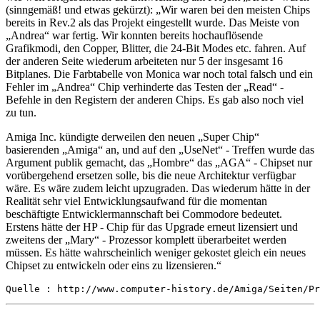
(sinngemäß! und etwas gekürzt): „Wir waren bei den meisten Chips
bereits in Rev.2 als das Projekt eingestellt wurde. Das Meiste von
„Andrea“ war fertig. Wir konnten bereits hochauflösende
Grafikmodi, den Copper, Blitter, die 24-Bit Modes etc. fahren. Auf
der anderen Seite wiederum arbeiteten nur 5 der insgesamt 16
Bitplanes. Die Farbtabelle von Monica war noch total falsch und ein
Fehler im „Andrea“ Chip verhinderte das Testen der „Read“ -
Befehle in den Registern der anderen Chips. Es gab also noch viel
zu tun.
Amiga Inc. kündigte derweilen den neuen „Super Chip“
basierenden „Amiga“ an, und auf den „UseNet“ - Treffen wurde das
Argument publik gemacht, das „Hombre“ das „AGA“ - Chipset nur
vorübergehend ersetzen solle, bis die neue Architektur verfügbar
wäre. Es wäre zudem leicht upzugraden. Das wiederum hätte in der
Realität sehr viel Entwicklungsaufwand für die momentan
beschäftigte Entwicklermannschaft bei Commodore bedeutet.
Erstens hätte der HP - Chip für das Upgrade erneut lizensiert und
zweitens der „Mary“ - Prozessor komplett überarbeitet werden
müssen. Es hätte wahrscheinlich weniger gekostet gleich ein neues
Chipset zu entwickeln oder eins zu lizensieren.“
Quelle : http://www.computer-history.de/Amiga/Seiten/Pr