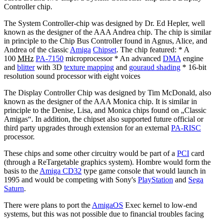
Controller chip.
The System Controller-chip was designed by Dr. Ed Hepler, well
known as the designer of the AAA Andrea chip. The chip is similar
in principle to the Chip Bus Controller found in Agnus, Alice, and
Andrea of the classic
Amiga
Chipset
. The chip featured: * A
100
MHz
PA-7150
microprocessor * An advanced
DMA
engine
and
blitter
with 3D
texture mapping
and
gouraud shading
* 16-bit
resolution sound processor with eight voices
The Display Controller Chip was designed by Tim McDonald, also
known as the designer of the AAA Monica chip. It is similar in
principle to the Denise, Lisa, and Monica chips found on „Classic
Amigas“. In addition, the chipset also supported future official or
third party upgrades through extension for an external
PA-RISC
processor.
These chips and some other circuitry would be part of a
PCI
card
(through a ReTargetable graphics system). Hombre would form the
basis to the
Amiga CD32
type game console that would launch in
1995 and would be competing with Sony's
PlayStation
and
Sega
Saturn
.
There were plans to port the
AmigaOS
Exec kernel to low-end
systems, but this was not possible due to financial troubles facing