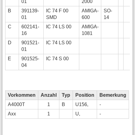
01
2000
B
391139-
IC 74 F 00
AMIGA-
SO-
01
SMD
600
14
C
602141-
IC 74 LS 00
AMIGA-
16
1081
D
901521-
IC 74 LS 00
01
E
901525-
IC 74 S 00
04
Vorkommen
Anzahl
Typ
Position
Bemerkung
A4000T
1
B
U156,
-
Axx
1
U,
-