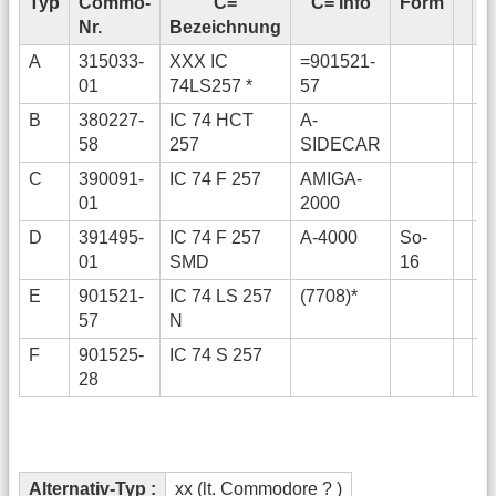
Typ
Commo-
C=
C= Info
Form
E
Nr.
Bezeichnung
I
A
315033-
XXX IC
=901521-
01
74LS257 *
57
B
380227-
IC 74 HCT
A-
58
257
SIDECAR
C
390091-
IC 74 F 257
AMIGA-
01
2000
D
391495-
IC 74 F 257
A-4000
So-
01
SMD
16
E
901521-
IC 74 LS 257
(7708)*
57
N
F
901525-
IC 74 S 257
28
Alternativ-Typ :
xx (lt. Commodore ? )