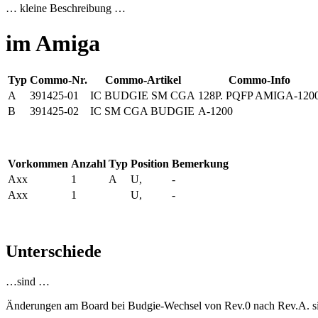
… kleine Beschreibung …
im Amiga
Typ
Commo-Nr.
Commo-Artikel
Commo-Info
A
391425-01
IC BUDGIE SM CGA
128P. PQFP AMIGA-120
B
391425-02
IC SM CGA BUDGIE
A-1200
Vorkommen
Anzahl
Typ
Position
Bemerkung
Axx
1
A
U,
-
Axx
1
U,
-
Unterschiede
…sind …
Änderungen am Board bei Budgie-Wechsel von Rev.0 nach Rev.A. sie