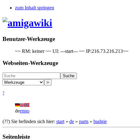
zum Inhalt springen
Benutzer-Werkzeuge
~~ RM: keiner ~~ UI: ---start--- ~~ IP:216.73.216.213~~
Webseiten-Werkzeuge
Suche
>
?
de
en
no
(??)
Sie befinden sich hier:
start
»
de
»
parts
»
budgie
Seitenleiste