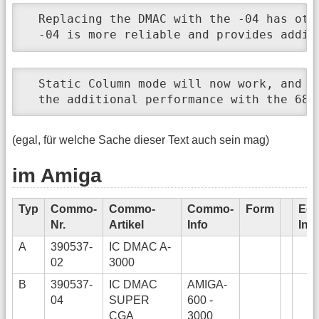
  Replacing the DMAC with the -04 has othe
  -04 is more reliable and provides addit
  Static Column mode will now work, and ca
  the additional performance with the 680
(egal, für welche Sache dieser Text auch sein mag)
im Amiga
Typ
Commo-
Commo-
Commo-
Form
Edi
Nr.
Artikel
Info
Info
A
390537-
IC DMAC A-
02
3000
B
390537-
IC DMAC
AMIGA-
04
SUPER
600 -
CGA
3000