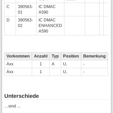
C
390563-
IC DMAC
01
A590
D
390563-
IC DMAC
02
ENHANCED
A590
Vorkommen
Anzahl
Typ
Position
Bemerkung
Axx
1
A
U,
-
Axx
1
U,
-
Unterschiede
…sind …