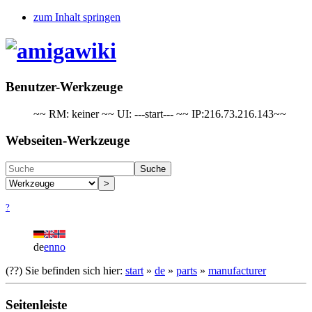
zum Inhalt springen
Benutzer-Werkzeuge
~~ RM: keiner ~~ UI: ---start--- ~~ IP:216.73.216.143~~
Webseiten-Werkzeuge
Suche
>
?
de
en
no
(??)
Sie befinden sich hier:
start
»
de
»
parts
»
manufacturer
Seitenleiste