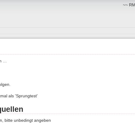
~~ RM:
on …
olgen.
tmal als 'Sprungtest'
uellen
, bitte unbedingt angeben