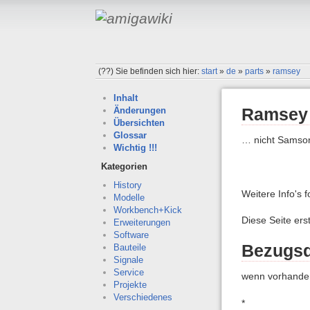
(??)
Sie befinden sich hier:
start
»
de
»
parts
»
ramsey
Inhalt
Ramsey
Änderungen
Übersichten
Glossar
… nicht Sams
Wichtig !!!
Kategorien
History
Weitere Info's f
Modelle
Workbench+Kick
Diese Seite ers
Erweiterungen
Software
Bezugsq
Bauteile
Signale
Service
wenn vorhanden
Projekte
Verschiedenes
*