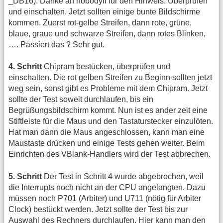
_DB16). Danke an nobodyii für den Hinweis. Überprüfen
und einschalten. Jetzt sollten einige bunte Bildschirme
kommen. Zuerst rot-gelbe Streifen, dann rote, grüne,
blaue, graue und schwarze Streifen, dann rotes Blinken,
…. Passiert das ? Sehr gut.
4. Schritt
Chipram bestücken, überprüfen und
einschalten. Die rot gelben Streifen zu Beginn sollten jetzt
weg sein, sonst gibt es Probleme mit dem Chipram. Jetzt
sollte der Test soweit durchlaufen, bis ein
Begrüßungsbildschirm kommt. Nun ist es ander zeit eine
Stiftleiste für die Maus und den Tastaturstecker einzulöten.
Hat man dann die Maus angeschlossen, kann man eine
Maustaste drücken und einige Tests gehen weiter. Beim
Einrichten des VBlank-Handlers wird der Test abbrechen.
5. Schritt
Der Test in Schritt 4 wurde abgebrochen, weil
die Interrupts noch nicht an der CPU angelangten. Dazu
müssen noch P701 (Arbiter) und U711 (nötig für Arbiter
Clock) bestückt werden. Jetzt sollte der Test bis zur
Auswahl des Rechners durchlaufen. Hier kann man den