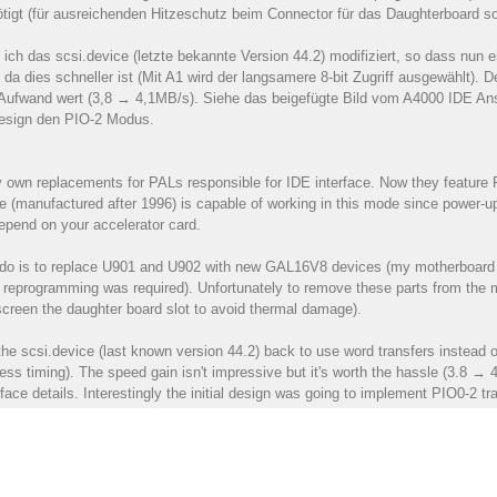
ötigt (für ausreichenden Hitzeschutz beim Connector für das Daughterboard
ich das scsi.device (letzte bekannte Version 44.2) modifiziert, so dass 
 da dies schneller ist (Mit A1 wird der langsamere 8-bit Zugriff ausgewählt). 
 Aufwand wert (3,8 → 4,1MB/s). Siehe das beigefügte Bild vom A4000 IDE Ans
Design den PIO-2 Modus.
own replacements for PALs responsible for IDE interface. Now they feature 
e (manufactured after 1996) is capable of working in this mode since power-
epend on your accelerator card.
o do is to replace U901 and U902 with new GAL16V8 devices (my motherboar
 reprogramming was required). Unfortunately to remove these parts from the mo
 screen the daughter board slot to avoid thermal damage).
the scsi.device (last known version 44.2) back to use word transfers instead of
ess timing). The speed gain isn't impressive but it's worth the hassle (3.8 → 
face details. Interestingly the initial design was going to implement PIO0-2 t