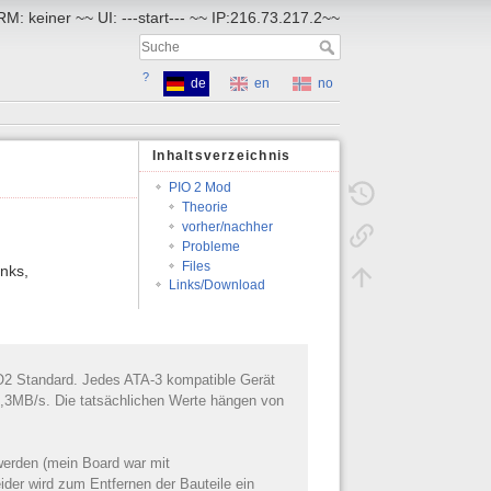
RM: keiner ~~ UI: ---start--- ~~ IP:216.73.217.2~~
?
de
en
no
Inhaltsverzeichnis
PIO 2 Mod
Theorie
vorher/nachher
Probleme
Files
nks,
Links/Download
IO2 Standard. Jedes ATA-3 kompatible Gerät
 8,3MB/s. Die tatsächlichen Werte hängen von
erden (mein Board war mit
der wird zum Entfernen der Bauteile ein