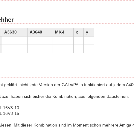
chher
A3630
A3640
MK-I
x
y
ht geklärt: nicht jede Version der GALs/PALs funktioniert auf jedem A
dazu, haben sich bisher die Kombination, aus folgenden Bausteinen:
L 16V8-10
L 16V8-15
wiesen. Mit dieser Kombination sind im Moment schon mehrere Amiga 