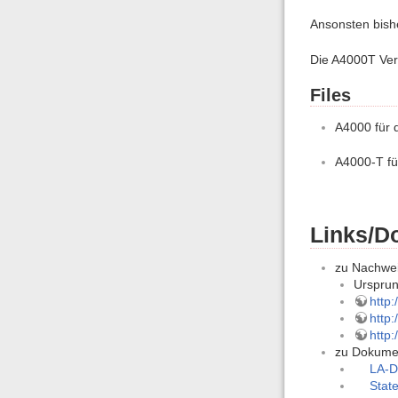
Ansonsten bish
Die A4000T Ver
Files
A4000 für 
A4000-T f
Links/D
zu Nachwei
Urspru
http
http
http
zu Dokume
LA-D
Stat