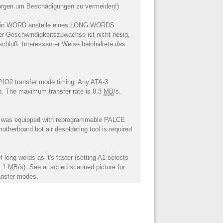
 sorgen um Beschädigungen zu vermeiden!)
nun ein WORD anstelle eines LONG WORDS
Der Geschwindigkeitszuwachse ist nicht riesig,
chluß. Interessanter Weise beinhaltete das
PIO2 transfer mode timing. Any ATA-3
up. The maximum transfer rate is 8.3
MB
/s.
d was equipped with reprogrammable PALCE
therboard hot air desoldering tool is required
 long words as it's faster (setting A1 selects
4.1
MB
/s). See attached scanned picture for
ransfer modes.