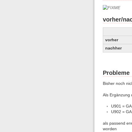
vorher/na
vorher
nachher
Probleme
Bisher noch nic
Als Ergänzung 
U901 = GA
U902 = GA
als passend er
worden