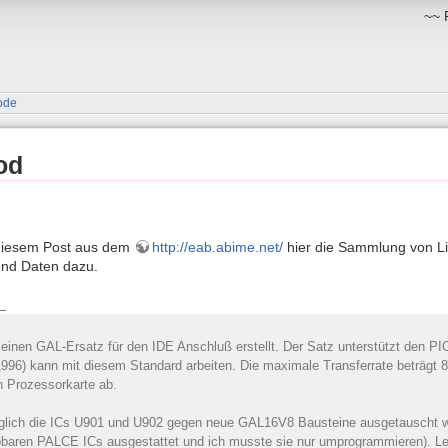
~~ 
ode
od
diesem Post aus dem
http://eab.abime.net/
hier die Sammlung von Li
und Daten dazu.
e
 einen GAL-Ersatz für den IDE Anschluß erstellt. Der Satz unterstützt den P
 1996) kann mit diesem Standard arbeiten. Die maximale Transferrate beträgt
n Prozessorkarte ab.
glich die ICs U901 und U902 gegen neue GAL16V8 Bausteine ausgetauscht w
baren PALCE ICs ausgestattet und ich musste sie nur umprogrammieren). Lei