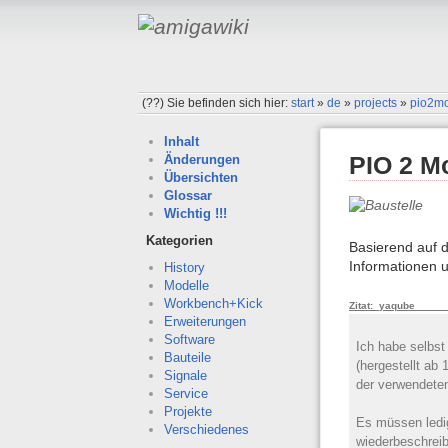
(??)
Sie befinden sich hier:
start
»
de
»
projects
»
pio2m
Inhalt
PIO 2 M
Änderungen
Übersichten
Glossar
Wichtig !!!
Kategorien
Basierend auf 
Informationen 
History
Modelle
Workbench+Kick
Zitat: yaqub
Erweiterungen
Software
Ich habe selbst
Bauteile
(hergestellt ab
Signale
der verwendete
Service
Projekte
Es müssen ledi
Verschiedenes
wiederbeschreib