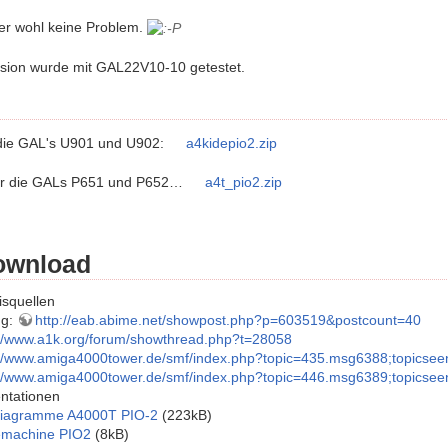
er wohl keine Problem.
sion wurde mit GAL22V10-10 getestet.
die GAL's U901 und U902:
a4kidepio2.zip
ür die GALs P651 und P652…
a4t_pio2.zip
ownload
squellen
ng:
http://eab.abime.net/showpost.php?p=603519&postcount=40
://www.a1k.org/forum/showthread.php?t=28058
://www.amiga4000tower.de/smf/index.php?topic=435.msg6388;topics
://www.amiga4000tower.de/smf/index.php?topic=446.msg6389;topics
ntationen
iagramme A4000T PIO-2
(223kB)
emachine PIO2
(8kB)