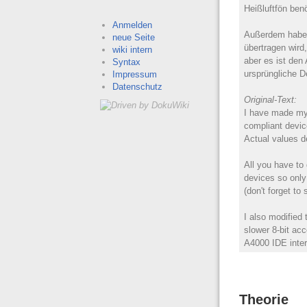
Heißluftfön ben
Anmelden
Außerdem habe 
neue Seite
übertragen wird,
wiki intern
aber es ist den
Syntax
ursprüngliche 
Impressum
Datenschutz
Original-Text:
I have made my 
compliant devic
Actual values d
All you have t
devices so only
(don't forget to
I also modified 
slower 8-bit acc
A4000 IDE inter
Theorie