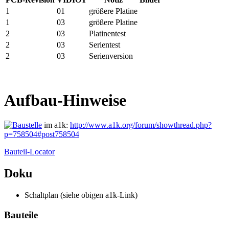
1
01
größere Platine
1
03
größere Platine
2
03
Platinentest
2
03
Serientest
2
03
Serienversion
Aufbau-Hinweise
im a1k:
http://www.a1k.org/forum/showthread.php?
p=758504#post758504
Bauteil-Locator
Doku
Schaltplan (siehe obigen a1k-Link)
Bauteile