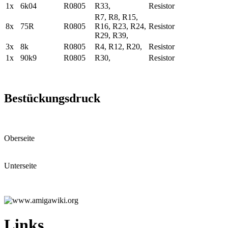
1x
6k04
R0805
R33,
Resistor
R7, R8, R15,
8x
75R
R0805
R16, R23, R24,
Resistor
R29, R39,
3x
8k
R0805
R4, R12, R20,
Resistor
1x
90k9
R0805
R30,
Resistor
Bestückungsdruck
Oberseite
Unterseite
Links