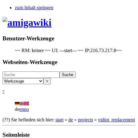
zum Inhalt springen
Benutzer-Werkzeuge
~~ RM: keiner ~~ UI: ---start--- ~~ IP:216.73.217.8~~
Webseiten-Werkzeuge
Suche
>
?
de
en
no
(??)
Sie befinden sich hier:
start
»
de
»
projects
»
vidiot_replacement
Seitenleiste