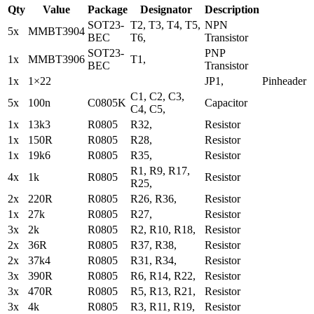
Qty
Value
Package
Designator
Description
SOT23-
T2, T3, T4, T5,
NPN
5x
MMBT3904
BEC
T6,
Transistor
SOT23-
PNP
1x
MMBT3906
T1,
BEC
Transistor
1x
1×22
JP1,
Pinheader
C1, C2, C3,
5x
100n
C0805K
Capacitor
C4, C5,
1x
13k3
R0805
R32,
Resistor
1x
150R
R0805
R28,
Resistor
1x
19k6
R0805
R35,
Resistor
R1, R9, R17,
4x
1k
R0805
Resistor
R25,
2x
220R
R0805
R26, R36,
Resistor
1x
27k
R0805
R27,
Resistor
3x
2k
R0805
R2, R10, R18,
Resistor
2x
36R
R0805
R37, R38,
Resistor
2x
37k4
R0805
R31, R34,
Resistor
3x
390R
R0805
R6, R14, R22,
Resistor
3x
470R
R0805
R5, R13, R21,
Resistor
3x
4k
R0805
R3, R11, R19,
Resistor