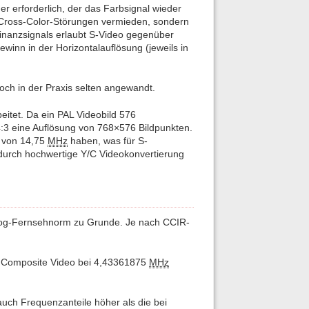
r erforderlich, der das Farbsignal wieder
 Cross-Color-Störungen vermieden, sondern
inanzsignals erlaubt S-Video gegenüber
winn in der Horizontalauflösung (jeweils in
och in der Praxis selten angewandt.
eitet. Da ein PAL Videobild 576
 4:3 eine Auflösung von 768×576 Bildpunkten.
e von 14,75
MHz
haben, was für S-
urch hochwertige Y/C Videokonvertierung
nalog-Fernsehnorm zu Grunde. Je nach CCIR-
/ Composite Video bei 4,43361875
MHz
uch Frequenzanteile höher als die bei