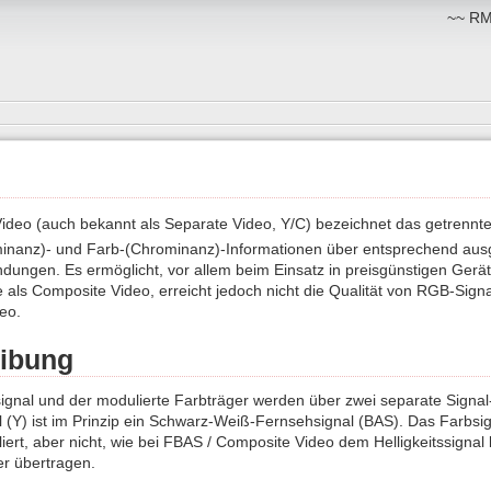
~~ RM:
ideo (auch bekannt als Separate Video, Y/C) bezeichnet das getrennt
uminanz)- und Farb-(Chrominanz)-Informationen über entsprechend aus
dungen. Es ermöglicht, vor allem beim Einsatz in preisgünstigen Geräte
 als Composite Video, erreicht jedoch nicht die Qualität von RGB-Sign
eo.
ibung
signal und der modulierte Farbträger werden über zwei separate Signa
al (Y) ist im Prinzip ein Schwarz-Weiß-Fernsehsignal (BAS). Das Farbsig
ert, aber nicht, wie bei FBAS / Composite Video dem Helligkeitssignal
r übertragen.