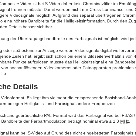
Composite Video ist bei S-Video daher kein Chrominazfilter im Empfänge
ssignal trennen müsste. Damit werden nicht nur Cross-Luminance- und
igere Videosignale möglich. Aufgrund des separat übertragenen Chrom
 eine höhere Bandbreite für die Helligkeitsinformation. Durch den Zuge
rden Details besser sichtbar.
ung der Übertragungsbandbreite des Farbsignals ist möglich, wird jed
 oder spätestens zur Anzeige werden Videosignale digital weiterverarb
gende Zeilen hat, ergibt sich schon bei einem Bildseitenverhältnis von
barte Punkte aufzulösen müsste das Helligkeitssignal eine Bandbreit
von hochauflösenden Videokameras oder Fotoapparaten problemlos d
llte.
che Details
in Videoformat. Es liegt ihm vielmehr die entsprechende Basisband-A
rm belegen Helligkeits- und Farbsignal andere Frequenzen.
tschland gebräuchliche PAL-Format wird das Farbsignal wie bei FBAS 
 Bandbreite der Farbartmodulation beträgt nominal etwa ± 1,3
MHz
.
nal kann bei S-Video auf Grund des nicht eingebetteten Farbsignals a