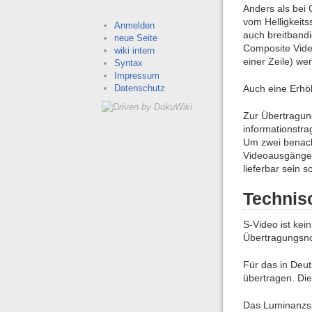
Anders als bei 
vom Helligkeit
Anmelden
auch breitband
neue Seite
Composite Video
wiki intern
einer Zeile) we
Syntax
Impressum
Datenschutz
Auch eine Erhöh
Zur Übertragung
informationstra
Um zwei benach
Videoausgänge 
lieferbar sein so
Technis
S-Video ist ke
Übertragungsno
Für das in Deu
übertragen. Die
Das Luminanzsig