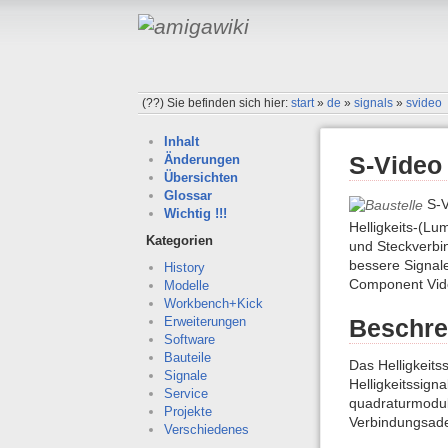
(??)
Sie befinden sich hier:
start
»
de
»
signals
»
svideo
Inhalt
S-Video
Änderungen
Übersichten
Glossar
S-V
Wichtig !!!
Helligkeits-(L
Kategorien
und Steckverbin
bessere Signale
History
Component Vid
Modelle
Workbench+Kick
Erweiterungen
Beschre
Software
Bauteile
Das Helligkeits
Signale
Helligkeitssign
Service
quadraturmoduli
Projekte
Verbindungsade
Verschiedenes