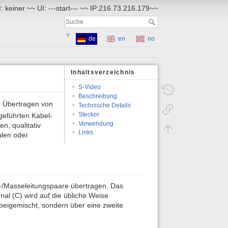
 keiner ~~ UI: ---start--- ~~ IP:216.73.216.179~~
?
de
en
no
Inhaltsverzeichnis
S-Video
Beschreibung
e Übertragen von
Technische Details
Stecker
geführten Kabel-
Verwendung
n, qualitativ
Links
alen oder
l-/Masseleitungspaare übertragen. Das
nal (C) wird auf die übliche Weise
 beigemischt, sondern über eine zweite