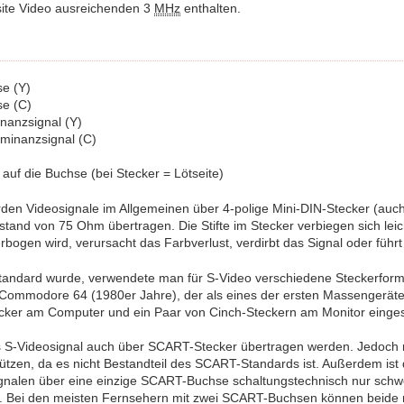
ite Video ausreichenden 3
MHz
enthalten.
se (Y)
se (C)
inanzsignal (Y)
ominanzsignal (C)
 auf die Buchse (bei Stecker = Lötseite)
den Videosignale im Allgemeinen über 4-polige Mini-DIN-Stecker (auc
tand von 75 Ohm übertragen. Die Stifte im Stecker verbiegen sich leic
 verbogen wird, verursacht das Farbverlust, verdirbt das Signal oder führ
tandard wurde, verwendete man für S-Video verschiedene Steckerfor
ommodore 64 (1980er Jahre), der als eines der ersten Massengeräte 
ecker am Computer und ein Paar von Cinch-Steckern am Monitor einges
 S-Videosignal auch über SCART-Stecker übertragen werden. Jedoch m
ützen, da es nicht Bestandteil des SCART-Standards ist. Außerdem ist 
gnalen über eine einzige SCART-Buchse schaltungstechnisch nur schwe
. Bei den meisten Fernsehern mit zwei SCART-Buchsen können beide 