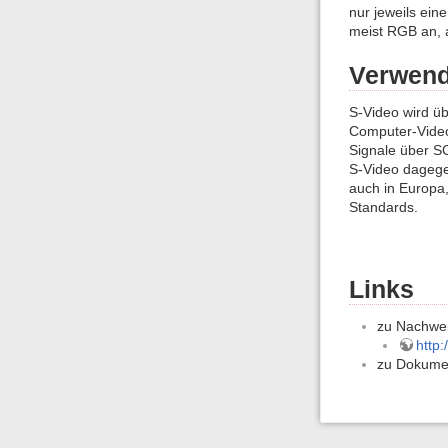
nur jeweils ei
meist RGB an, a
Verwen
S-Video wird üb
Computer-Video
Signale über S
S-Video dagege
auch in Europa,
Standards.
Links
zu Nachwei
http:
zu Dokume