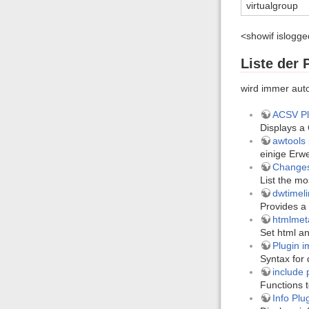
virtualgroup
<showif islogge
Liste der 
wird immer auto
ACSV Pl
Displays a 
awtools 
einige Erw
Changes
List the mo
dwtimeli
Provides a 
htmlmet
Set html a
Plugin 
Syntax for 
include 
Functions t
Info Plu