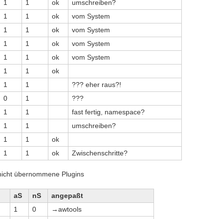
1
1
ok
umschreiben?
1
1
ok
vom System
1
1
ok
vom System
1
1
ok
vom System
1
1
ok
vom System
1
1
ok
1
1
??? eher raus?!
0
1
???
1
1
fast fertig, namespace?
1
1
umschreiben?
1
1
ok
1
1
ok
Zwischenschritte?
 nicht übernommene Plugins
aS
nS
angepaßt
1
0
→awtools