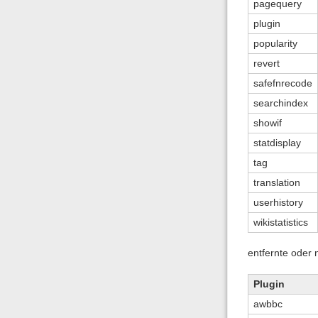
pagequery
plugin
popularity
revert
safefnrecode
searchindex
showif
statdisplay
tag
translation
userhistory
wikistatistics
entfernte oder
Plugin
awbbc