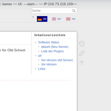
 keiner ~~ UI: ---start--- ~~ IP:216.73.216.159~~
?
de
en
no
Inhaltsverzeichnis
Software Status
aktuell (Neu-Server)
 für Old-School-
Liste der Plugins
alt
Vor-Version (Alt-Server)
Vor-Version
Links