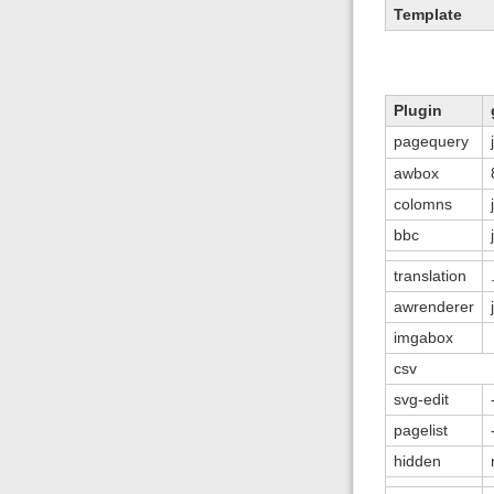
Template
Plugin
pagequery
awbox
colomns
bbc
translation
awrenderer
imgabox
csv
svg-edit
pagelist
hidden