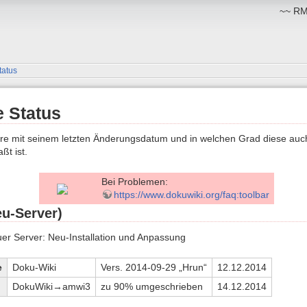
~~ RM:
tatus
e Status
are mit seinem letzten Änderungsdatum und in welchen Grad diese auch
ßt ist.
Bei Problemen:
https://www.dokuwiki.org/faq:toolbar
eu-Server)
er Server: Neu-Installation und Anpassung
e
Doku-Wiki
Vers. 2014-09-29 „Hrun“
12.12.2014
DokuWiki→amwi3
zu 90% umgeschrieben
14.12.2014