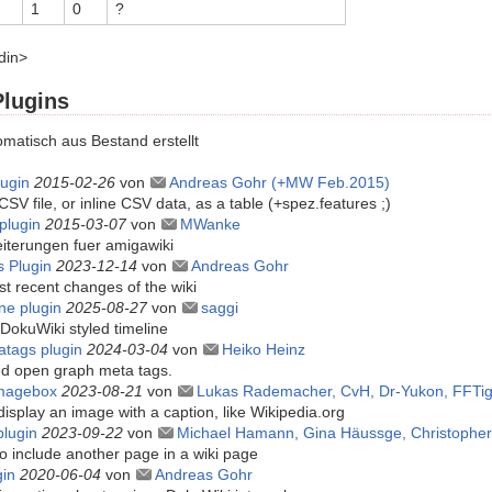
1
0
?
din>
Plugins
matisch aus Bestand erstellt
ugin
2015-02-26
von
Andreas Gohr (+MW Feb.2015)
CSV file, or inline CSV data, as a table (+spez.features ;)
plugin
2015-03-07
von
MWanke
eiterungen fuer amigawiki
 Plugin
2023-12-14
von
Andreas Gohr
st recent changes of the wiki
ne plugin
2025-08-27
von
saggi
DokuWiki styled timeline
atags plugin
2024-03-04
von
Heiko Heinz
nd open graph meta tags.
imagebox
2023-08-21
von
Lukas Rademacher, CvH, Dr-Yukon, FFTig
display an image with a caption, like Wikipedia.org
plugin
2023-09-22
von
Michael Hamann, Gina Häussge, Christopher S
o include another page in a wiki page
gin
2020-06-04
von
Andreas Gohr