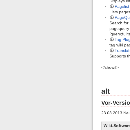
Displays in
Pagelist
Lists pages
PageQue
Search for 
pagequery 
[query;full
Tag Plug
tag wiki pa
Translat
Supports th
</showif>
alt
Vor-Versio
23.03.2013 Neu
Wiki-Softwar