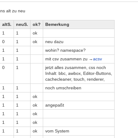
gins alt zu neu
altS.
neuS.
ok?
Bemerkung
1
1
ok
0
1
ok
neu dazu
1
1
wohin? namespace?
1
1
mit csv zusammen zu →
acsv
0
1
jetzt alles zusammen, css noch
Inhalt: bbc, awbox, Editor-Buttons,
cachecleaner, touch, renderer,
1
1
noch umschreiben
1
1
ok
1
1
ok
angepaßt
1
1
ok
1
1
ok
1
1
ok
vom System