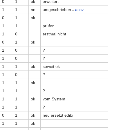
0
1
ok
erweitert
1
1
nn
umgeschrieben→
acsv
0
1
ok
1
1
prüfen
1
0
erstmal nicht
0
1
ok
1
0
?
1
0
?
1
1
ok
soweit ok
1
0
?
1
1
ok
1
1
?
1
1
ok
vom System
1
1
?
0
1
ok
neu ersetzt editx
1
1
ok