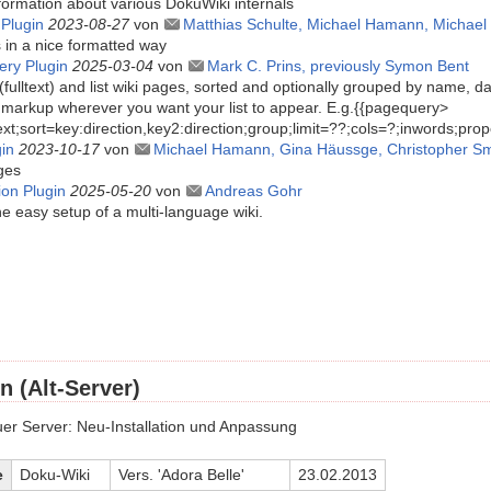
formation about various DokuWiki internals
 Plugin
2023-08-27
von
Matthias Schulte, Michael Hamann, Michael 
 in a nice formatted way
ry Plugin
2025-03-04
von
Mark C. Prins, previously Symon Bent
(fulltext) and list wiki pages, sorted and optionally grouped by name, dat
markup wherever you want your list to appear. E.g.{{pagequery>
text;sort=key:direction,key2:direction;group;limit=??;cols=?;inwords;proper
in
2023-10-17
von
Michael Hamann, Gina Häussge, Christopher Smit
ges
ion Plugin
2025-05-20
von
Andreas Gohr
e easy setup of a multi-language wiki.
n (Alt-Server)
er Server: Neu-Installation und Anpassung
e
Doku-Wiki
Vers. 'Adora Belle'
23.02.2013