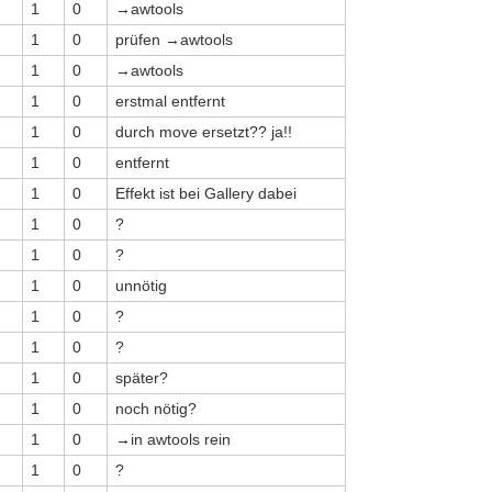
1
0
→awtools
1
0
prüfen →awtools
1
0
→awtools
1
0
erstmal entfernt
1
0
durch move ersetzt?? ja!!
1
0
entfernt
1
0
Effekt ist bei Gallery dabei
1
0
?
1
0
?
1
0
unnötig
1
0
?
1
0
?
1
0
später?
1
0
noch nötig?
1
0
→in awtools rein
1
0
?