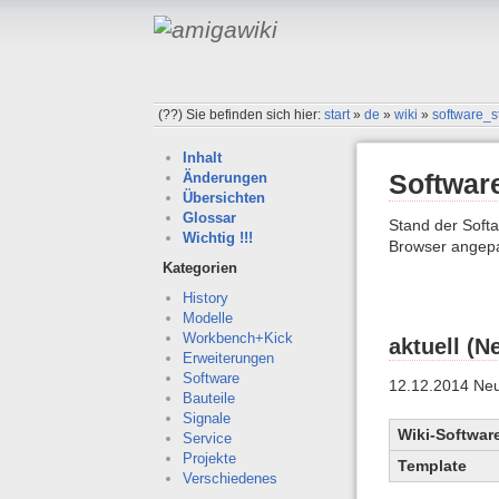
(??)
Sie befinden sich hier:
start
»
de
»
wiki
»
software_s
Inhalt
Softwar
Änderungen
Übersichten
Glossar
Stand der Soft
Wichtig !!!
Browser angepa
Kategorien
History
Modelle
Workbench+Kick
aktuell (N
Erweiterungen
Software
12.12.2014 Neu
Bauteile
Signale
Wiki-Softwar
Service
Projekte
Template
Verschiedenes