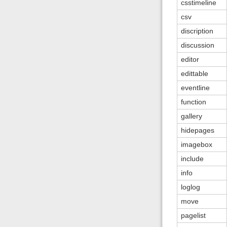
csstimeline
csv
discription
discussion
editor
edittable
eventline
function
gallery
hidepages
imagebox
include
info
loglog
move
pagelist