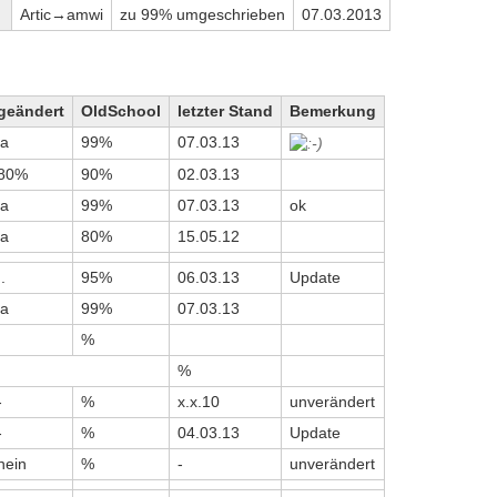
Artic→amwi
zu 99% umgeschrieben
07.03.2013
geändert
OldSchool
letzter Stand
Bemerkung
ja
99%
07.03.13
80%
90%
02.03.13
ja
99%
07.03.13
ok
ja
80%
15.05.12
..
95%
06.03.13
Update
ja
99%
07.03.13
%
%
-
%
x.x.10
unverändert
-
%
04.03.13
Update
nein
%
-
unverändert