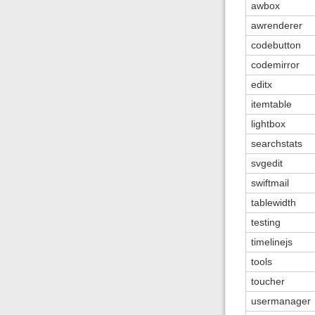
awbox
awrenderer
codebutton
codemirror
editx
itemtable
lightbox
searchstats
svgedit
swiftmail
tablewidth
testing
timelinejs
tools
toucher
usermanager