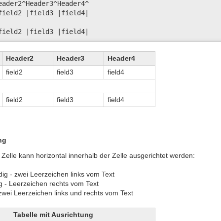
eader2^Header3^Header4^

field2 |field3 |field4|

field2 |field3 |field4|
Header2
Header3
Header4
field2
field3
field4
field2
field3
field4
ng
r Zelle kann horizontal innerhalb der Zelle ausgerichtet werden:
ig - zwei Leerzeichen links vom Text
g - Leerzeichen rechts vom Text
 zwei Leerzeichen links und rechts vom Text
Tabelle mit Ausrichtung