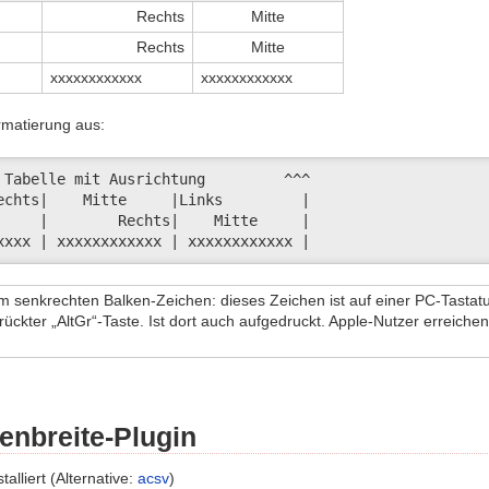
Rechts
Mitte
Rechts
Mitte
xxxxxxxxxxxx
xxxxxxxxxxxx
rmatierung aus:
 Tabelle mit Ausrichtung         ^^^

echts|    Mitte     |Links         |

     |        Rechts|    Mitte     |

xxxx | xxxxxxxxxxxx | xxxxxxxxxxxx |
 senkrechten Balken-Zeichen: dieses Zeichen ist auf einer PC-Tastatur
rückter „AltGr“-Taste. Ist dort auch aufgedruckt. Apple-Nutzer erreiche
lenbreite-Plugin
talliert (Alternative:
acsv
)