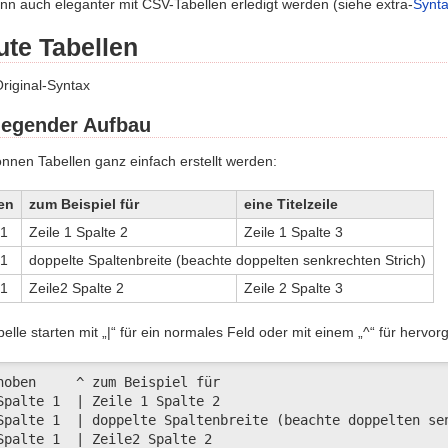
ann auch eleganter mit CSV-Tabellen erledigt werden (siehe extra-
Synta
ute Tabellen
riginal-Syntax
legender Aufbau
nnen Tabellen ganz einfach erstellt werden:
en
zum Beispiel für
eine Titelzeile
 1
Zeile 1 Spalte 2
Zeile 1 Spalte 3
 1
doppelte Spaltenbreite (beachte doppelten senkrechten Strich)
 1
Zeile2 Spalte 2
Zeile 2 Spalte 3
belle starten mit „|“ für ein normales Feld oder mit einem „^“ für hervo
hoben     ^ zum Beispiel für                             
Spalte 1  | Zeile 1 Spalte 2                             
Spalte 1  | doppelte Spaltenbreite (beachte doppelten sen
Spalte 1  | Zeile2 Spalte 2                             