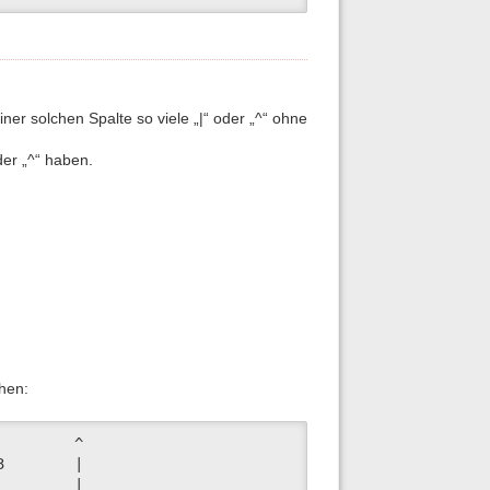
r solchen Spalte so viele „|“ oder „^“ ohne
der „^“ haben.
ehen:
        ^

        |

        |
