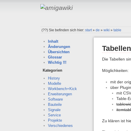
(??)
Sie befinden sich hier:
start
»
de
»
wiki
»
table
Inhalt
Tabellen
Änderungen
Übersichten
Glossar
Die Tabellen si
Wichtig !!!
Möglichkeiten:
Kategorien
History
mit der ori
Modelle
über Plugi
Workbench+Kick
mit CSV
Erweiterungen
Table-E
Software
tablewid
Bauteile
itemtab
Signale
Service
Projekte
Zu klären ist h
Verschiedenes