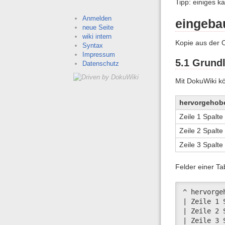
Tipp: einiges k
Anmelden
eingeba
neue Seite
wiki intern
Kopie aus der O
Syntax
Impressum
5.1 Grund
Datenschutz
Mit DokuWiki kö
hervorgehob
Zeile 1 Spalte
Zeile 2 Spalte
Zeile 3 Spalte
Felder einer Ta
^ hervorge
| Zeile 1 
| Zeile 2 
| Zeile 3 