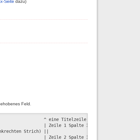
x-Seite
dazu)
rgehobenes Feld.
                 ^ eine Titelzeile  ^

                 | Zeile 1 Spalte 3 |

krechten Strich) ||

                  | Zeile 2 Spalte 3 |