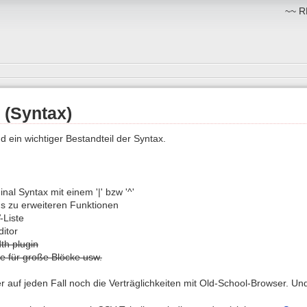
~~ RM
 (Syntax)
nd ein wichtiger Bestandteil der Syntax.
ginal Syntax mit einem '|' bzw '^'
ns zu erweiteren Funktionen
-Liste
ditor
th plugin
le für große Blöcke usw.
ier auf jeden Fall noch die Verträglichkeiten mit Old-School-Browser. U