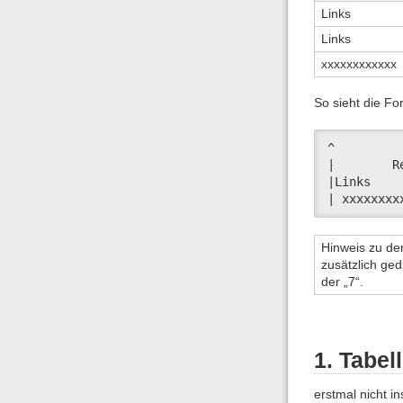
Links
Links
xxxxxxxxxxxx
So sieht die Fo
^         
|        R
|Links    
| xxxxxxxx
Hinweis zu dem
zusätzlich ged
der „7“.
1. Tabel
erstmal nicht ins