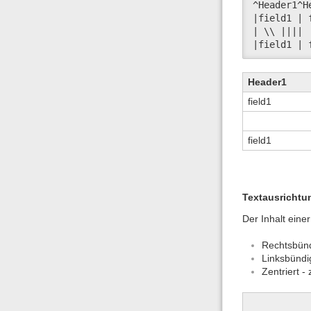
^Header1^H
|field1 | 
| \\ ||||

|field1 | 
Header1
field1
field1
Textausrichtu
Der Inhalt eine
Rechtsbünd
Linksbündi
Zentriert -