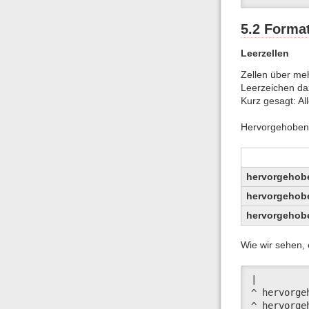
5.2 Forma
Leerzellen
Zellen über meh
Leerzeichen daz
Kurz gesagt: Al
Hervorgehobene 
hervorgehob
hervorgehob
hervorgehob
Wie wir sehen, 
|         
^ hervorge
^ hervorge