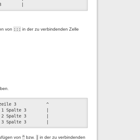
3        |
gen von
:::
in der zu verbindenden Zelle
aben.
eile 3            ^

1 Spalte 3        |

2 Spalte 3        |

 3 Spalte 3        |
zufügen von
^
bzw.
|
in der zu verbindenden