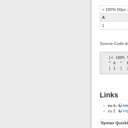
< 100% 50px 
A
1
Source-Code d
  |< 100% 
  ^ A  ^  
  | 1  |  
Links
zu 1.
ht
zu 2.
ht
Syntax Quickl