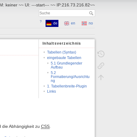
: keiner ~~ UI: ---start--- ~~ IP:216.73.216.82~~
?
de
en
no
Inhaltsverzeichnis
Tabellen (Syntax)
eingebaute Tabellen
5.1 Grundlegender
Aufbau
5.2
Formatierung/Ausrichtu
ng
1. Tabellenbreite-Plugin
Links
nd die Abhängigkeit zu
CSS
.