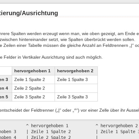
tierung/Ausrichtung
rere Spalten werden erzeugt wenn man, wie oben gezeigt, am Ende eine
wischen hintereinander setzt, wie Spalten überbrückt werden sollen.
le Zeilen einer Tabelle müssen die gleiche Anzahl an Feldtrennern „|“ o
Felder in Vertikaler Ausrichtung sind auch möglich.
hervorgehoben 1
hervorgehoben 2
en 3
Zeile 1 Spalte 2
Zeile 1 Spalte 3
en 4
Zeile 2 Spalte 2
en 5
Zeile 3 Spalte 2
Zeile 3 Spalte 3
entscheidet der Feldtrenner („|“ oder „^“) vor einer Zelle über ihr Auss
           ^ hervorgehoben 1           ^ hervorgehoben 2 
hoben 3    | Zeile 1 Spalte 2          | Zeile 1 Spalte 3
hoben 4    | Zeile 2 Spalte 2          |                 