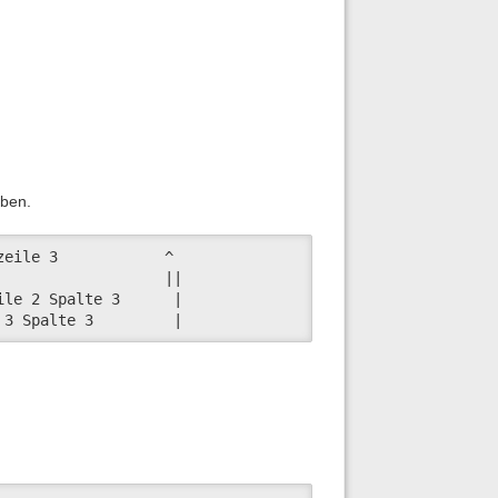
aben.
eile 3            ^

                  ||

le 2 Spalte 3      |

 3 Spalte 3         |