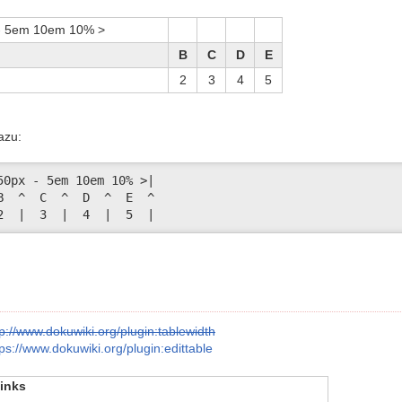
- 5em 10em 10% >
B
C
D
E
2
3
4
5
azu:
50px - 5em 10em 10% >|

B  ^  C  ^  D  ^  E  ^

2  |  3  |  4  |  5  |
tp://www.dokuwiki.org/plugin:tablewidth
tps://www.dokuwiki.org/plugin:edittable
inks