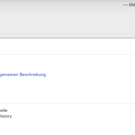
~~ RM:
lgemeinen Beschreibung
belle
History