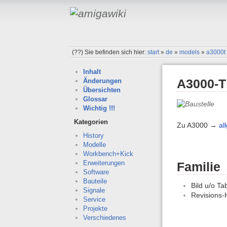
(??)
Sie befinden sich hier:
start
»
de
»
models
»
a3000t
Inhalt
A3000-T
Änderungen
Übersichten
Glossar
Wichtig !!!
Kategorien
Zu A3000 →
al
History
Modelle
Workbench+Kick
Erweiterungen
Familie
Software
Bauteile
Bild u/o Ta
Signale
Revisions-
Service
Projekte
Verschiedenes