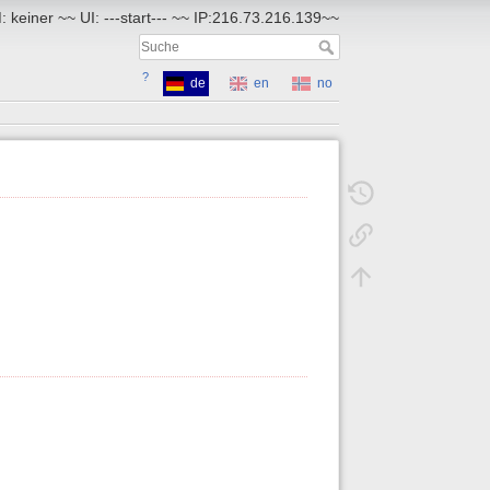
 keiner ~~ UI: ---start--- ~~ IP:216.73.216.139~~
?
de
en
no