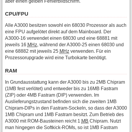
aber einen gelben Fehlerbildschirm.
CPU/FPU
Alle A3000 besitzen sowohl ein 68030 Prozessor als auch
eine FPU aufgelötet direkt auf dem Mainboard. Der
A3000-16 verwendet einen 68030 und eine 68881 mit
jeweils 16
MHz
, während der A3000-25 einen 68030 und
eine 68882 mit jeweils 25
MHz
verwenden. Für ein
Prozessorupgrade wird eine Turbokarte benötigt.
RAM
In Grundausstattung kann der A3000 bis zu 2MB Chipram
(1MB fest verlötet) und entweder bis zu 16MB Fastram
(ZIP) oder 4MB Fastram (DIP) verwenden. Im
Auslieferungstzustand befinden sich die zweiten 1MB
Chipram-DIPs in den Fastram-Sockeln, so dass der A3000
1MB Chipram und 1MB Fastram besitzt. Zum Betrieb des
A3000 mit ROM-Bausteinen reicht 1
MB
Chipram. Nutzt
man hingegen die Softkick-ROMs, so ist 1MB Fastram