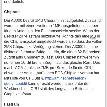
erforderlich.
Chipram
Der A3000 besitzt 1MB Chipram fest aufgelötet. Zusätzlich
wurde er mit einem weiteren 1MB ausgeliefert, das aber
für den Anfang in den Fastramsockeln steckte. Wenn der
Besitzer ZIP-Fastram hinzukaufte, konnte das eine
MB
in
die Chipramsockel umgesteckt werden, so dass die vollen
2MB Chipram zu Verfügung stehen. Der A3000 hat eine
diskret aufgebaute Bridgette drin, die einen 32-Bit breiten
Zugriff aufs Chipmem zulässt. Das Chipset hat weiterhin
nur einen 16-Bit breiten Zugriff auf das gleiche Ram. Das
macht AGA-ähnkiche 7MB-pro-Sekunde für die CPU,
obwohl der Amiga „nur“ einen ECS-Chipsatz verbaut hat.
Mit Hilfe von CPUBlit
http://aminet.net/search?
query=cpublit
kann erreicht werden, dass unter der
Workbench die CPU statt des langsamen Blitters die
Graphik aufbaut.
Fastram