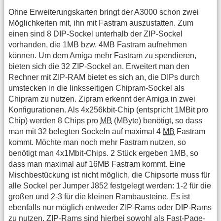
Ohne Erweiterungskarten bringt der A3000 schon zwei
Möglichkeiten mit, ihn mit Fastram auszustatten. Zum
einen sind 8 DIP-Sockel unterhalb der ZIP-Sockel
vorhanden, die 1MB bzw. 4MB Fastram aufnehmen
können. Um dem Amiga mehr Fastram zu spendieren,
bieten sich die 32 ZIP-Sockel an. Erweitert man den
Rechner mit ZIP-RAM bietet es sich an, die DIPs durch
umstecken in die linksseitigen Chipram-Sockel als
Chipram zu nutzen. Zipram erkennt der Amiga in zwei
Konfigurationen. Als 4x256kbit-Chip (entspricht 1MBit pro
Chip) werden 8 Chips pro
MB
(MByte) benötigt, so dass
man mit 32 belegten Sockeln auf maximal 4
MB
Fastram
kommt. Möchte man noch mehr Fastram nutzen, so
benötigt man 4x1Mbit-Chips. 2 Stück ergeben 1MB, so
dass man maximal auf 16MB Fastram kommt. Eine
Mischbestückung ist nicht möglich, die Chipsorte muss für
alle Sockel per Jumper J852 festgelegt werden: 1-2 für die
großen und 2-3 für die kleinen Rambausteine. Es ist
ebenfalls nur möglich entweder ZIP-Rams oder DIP-Rams
zu nutzen. ZIP-Rams sind hierbei sowohl als Fast-Page-