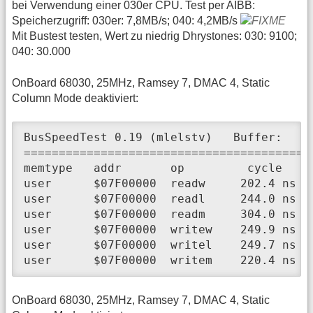
bei Verwendung einer 030er CPU. Test per AIBB:
Speicherzugriff: 030er: 7,8MB/s; 040: 4,2MB/s
Mit Bustest testen, Wert zu niedrig Dhrystones: 030: 9100;
040: 30.000
OnBoard 68030, 25MHz, Ramsey 7, DMAC 4, Static
Column Mode deaktiviert:
BusSpeedTest 0.19 (mlelstv)   Buffer:    
=========================================
memtype   addr       op         cycle     
user      $07F00000  readw     202.4 ns  
user      $07F00000  readl     244.0 ns  
user      $07F00000  readm     304.0 ns  
user      $07F00000  writew    249.9 ns  
user      $07F00000  writel    249.7 ns  
user      $07F00000  writem    220.4 ns  
OnBoard 68030, 25MHz, Ramsey 7, DMAC 4, Static