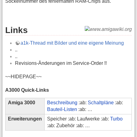
Sockelnummer des fehlerhaften RAM-Chips aus.
Links
a1k-Thread mit Bilder und eine eigene Meinung
..
..
Revisions-Änderungen im Service-Order !!
~~HIDEPAGE~~
A3000 Quick-Links
Amiga 3000
Beschreibung
:ab:
Schaltpläne
:ab:
Bauteil-Listen
:ab: …
Erweiterungen
Speicher :ab: Laufwerke :ab:
Turbo
:ab: Zubehör :ab: …