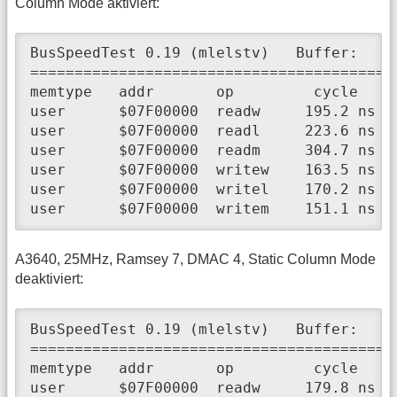
Column Mode aktiviert:
BusSpeedTest 0.19 (mlelstv)   Buffer:    
=========================================
memtype   addr       op         cycle     
user      $07F00000  readw     195.2 ns  
user      $07F00000  readl     223.6 ns  
user      $07F00000  readm     304.7 ns  
user      $07F00000  writew    163.5 ns  
user      $07F00000  writel    170.2 ns  
user      $07F00000  writem    151.1 ns  
A3640, 25MHz, Ramsey 7, DMAC 4, Static Column Mode
deaktiviert:
BusSpeedTest 0.19 (mlelstv)   Buffer:    
=========================================
memtype   addr       op         cycle     
user      $07F00000  readw     179.8 ns  