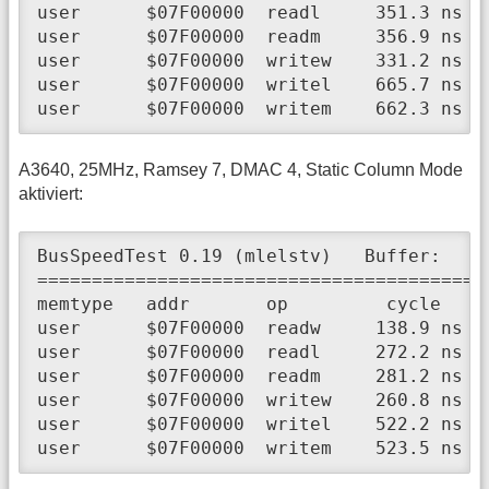
user      $07F00000  readl     351.3 ns  
user      $07F00000  readm     356.9 ns  
user      $07F00000  writew    331.2 ns  
user      $07F00000  writel    665.7 ns  
user      $07F00000  writem    662.3 ns  
A3640, 25MHz, Ramsey 7, DMAC 4, Static Column Mode
aktiviert:
BusSpeedTest 0.19 (mlelstv)   Buffer:    
=========================================
memtype   addr       op         cycle     
user      $07F00000  readw     138.9 ns  
user      $07F00000  readl     272.2 ns  
user      $07F00000  readm     281.2 ns  
user      $07F00000  writew    260.8 ns  
user      $07F00000  writel    522.2 ns  
user      $07F00000  writem    523.5 ns  