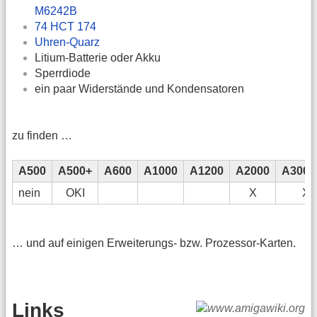
M6242B
74 HCT 174
Uhren-Quarz
Litium-Batterie oder Akku
Sperrdiode
ein paar Widerstände und Kondensatoren
zu finden …
A500
A500+
A600
A1000
A1200
A2000
A3000
nein
OKI
X
X
… und auf einigen Erweiterungs- bzw. Prozessor-Karten.
Links