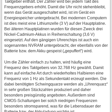
Taktgeber enthält. Der Zähler wird bei jedem Takt des
Frequenzgebers erhöht. Damit die Uhr nicht stehenbleibt,
wenn das Gerät ausgeschaltet wird, ist im Gerät ein
Energiespeicher untergebracht. Bei modernen Computern
ist dies meist eine Lithiumzelle (3 V) auf der Hauptplatine.
Bei älteren Hauptplatinen wurden für diesen Zweck drei
Nickel-Cadmium-Akkus in Reihenschaltung (3,6 V)
eingesetzt. Auf den gängigen Uhrenchips ist auch ein
sogenanntes NVRAM untergebracht, der ebenfalls von der
Batterie bzw. dem Akku gespeist („gepuffert“) wird.
Um die Zähler einfach zu halten, wird häufig eine
Frequenz des Taktgebers von 32.768 Hz gewählt. Damit
kann auf einfache Art durch wiederholtes Halbieren eine
Frequenz von 1 Hz als Sekundentakt erzeugt werden. Die
dabei benötigten Schwingquarze werden als „Uhrenquarz“
in sehr großen Stückzahlen produziert und daher
besonders preisgünstig angeboten. Außerdem sind
CMOS-Schaltungen bei solch niedrigen Frequenzen
besonders stromsparend, was für die Lebensdauer der
Batterie bzw. der Akkuladung wichtig ist.