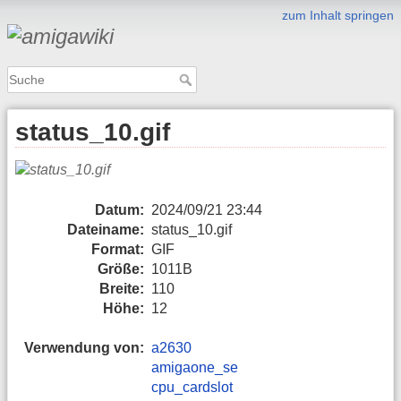
zum Inhalt springen
status_10.gif
Datum:
2024/09/21 23:44
Dateiname:
status_10.gif
Format:
GIF
Größe:
1011B
Breite:
110
Höhe:
12
Verwendung von:
a2630
amigaone_se
cpu_cardslot