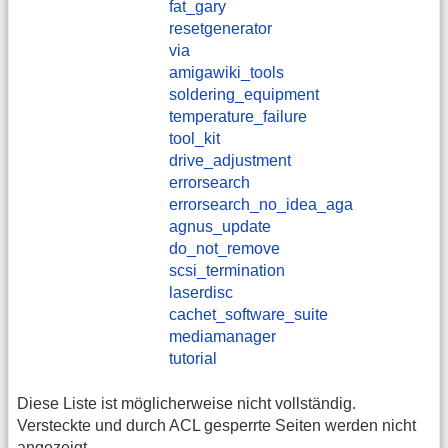
fat_gary
resetgenerator
via
amigawiki_tools
soldering_equipment
temperature_failure
tool_kit
drive_adjustment
errorsearch
errorsearch_no_idea_aga
agnus_update
do_not_remove
scsi_termination
laserdisc
cachet_software_suite
mediamanager
tutorial
Diese Liste ist möglicherweise nicht vollständig.
Versteckte und durch ACL gesperrte Seiten werden nicht
angezeigt.