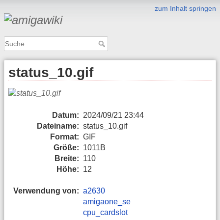
zum Inhalt springen
status_10.gif
Datum:
2024/09/21 23:44
Dateiname:
status_10.gif
Format:
GIF
Größe:
1011B
Breite:
110
Höhe:
12
Verwendung von:
a2630
amigaone_se
cpu_cardslot