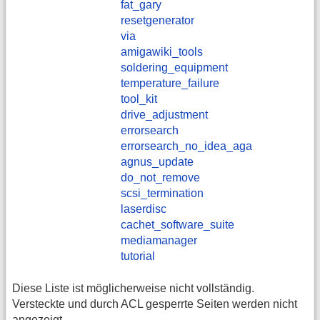
fat_gary
resetgenerator
via
amigawiki_tools
soldering_equipment
temperature_failure
tool_kit
drive_adjustment
errorsearch
errorsearch_no_idea_aga
agnus_update
do_not_remove
scsi_termination
laserdisc
cachet_software_suite
mediamanager
tutorial
Diese Liste ist möglicherweise nicht vollständig.
Versteckte und durch ACL gesperrte Seiten werden nicht
angezeigt.